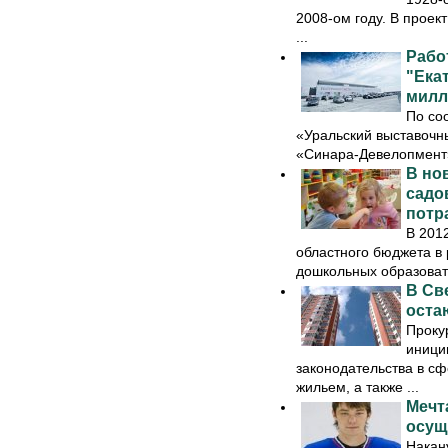
2008-ом году. В проек
...
Рабо
"Ека
милл
По со
«Уральский выставочн
«Синара-Девелопмент»
В но
садо
потр
В 201
областного бюджета в
дошкольных образовате
В Св
оста
Проку
иници
законодательства в сф
жильем, а также ...
Мечт
осущ
Накан