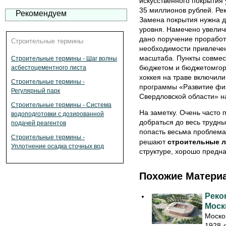
искусственного покрытия 
35 миллионов рублей. Рек
Рекомендуем
Замена покрытия нужна д
уровня. Намечено увелич
дано поручение проработ
Строительные термины
необходимости привлечен
масштаба. Пункты совме
Строительные термины - Шаг волны
бюджетом и бюджетомгоро
асбестоцементного листа
хоккея на траве включил
Строительные термины -
программы «Развитие физ
Регулярный парк
Свердловской области» н
Строительные термины - Система
На заметку. Очень часто 
водоподготовки с дозированной
добраться до весь трудны
подачей реагентов
попасть весьма проблема
Строительные термины -
решают
строительные л
Уплотнение осадка сточных вод
структуре, хорошо предна
Похожие Матери
Реко
Моск
Моско
1928-