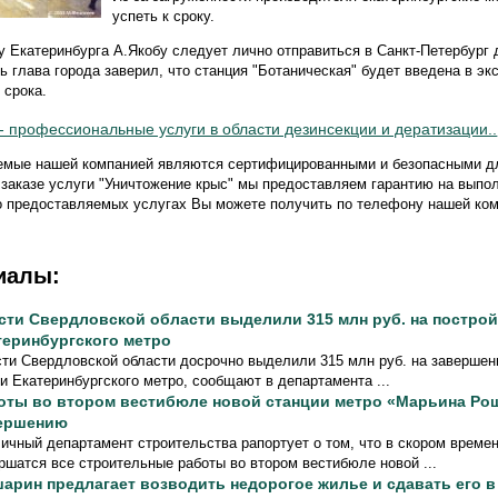
успеть к сроку.
у Екатеринбурга А.Якобу следует лично отправиться в Санкт-Петербург
ь глава города заверил, что станция "Ботаническая" будет введена в э
 срока.
- профессиональные услуги в области дезинсекции и дератизации..
уемые нашей компанией являются сертифицированными и безопасными д
заказе услуги "Уничтожение крыс" мы предоставляем гарантию на выпо
 предоставляемых услугах Вы можете получить по телефону нашей ком
иалы:
сти Свердловской области выделили 315 млн руб. на построй
теринбургского метро
ти Свердловской области досрочно выделили 315 млн руб. на завершен
и Екатеринбургского метро, сообщают в департамента ...
оты во втором вестибюле новой станции метро «Марьина Рощ
ершению
ичный департамент строительства рапортует о том, что в скором време
ршатся все строительные работы во втором вестибюле новой ...
арин предлагает возводить недорогое жилье и сдавать его в