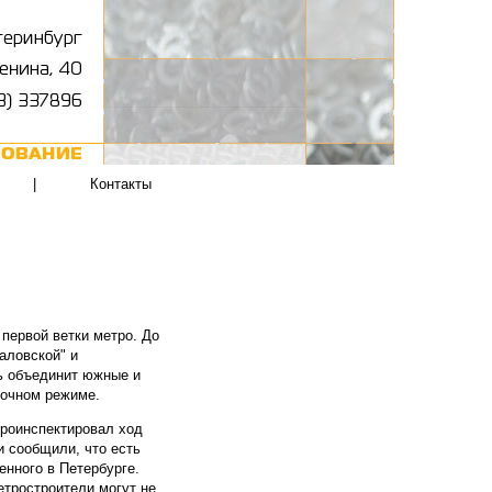
|
Контакты
первой ветки метро. До
каловской" и
ь объединит южные и
точном режиме.
проинспектировал ход
и сообщили, что есть
енного в Петербурге.
етростроители могут не