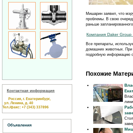
Мишарин заявил, что мэр
проблемы. В свою очеред
раньше запланированного
Компания Daker Group 
Все препараты, использ
домашних животных. При 
подробную информацию о
Похожие Матер
Вла
Контактная информация
Ека
Влас
Россия, г. Екатеринбург,
лини
ул. Ленина, д. 40
Раб
Тел./факс: +7 (343) 337896
зав
Стол
заве
Объявления
Миш