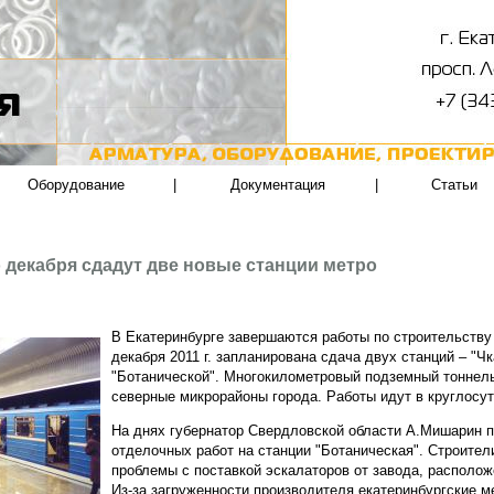
Оборудование
|
Документация
|
Статьи
 декабря сдадут две новые станции метро
В Екатеринбурге завершаются работы по строительству 
декабря 2011 г. запланирована сдача двух станций – "Ч
"Ботанической". Многокилометровый подземный тоннел
северные микрорайоны города. Работы идут в круглосу
На днях губернатор Свердловской области А.Мишарин 
отделочных работ на станции "Ботаническая". Строител
проблемы с поставкой эскалаторов от завода, располож
Из-за загруженности производителя екатеринбургские м