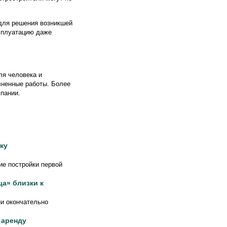
 для решения возникшей
ксплуатацию даже
ля человека и
лненные работы. Более
пании.
ку
ие постройки первой
а» близки к
ни окончательно
 аренду