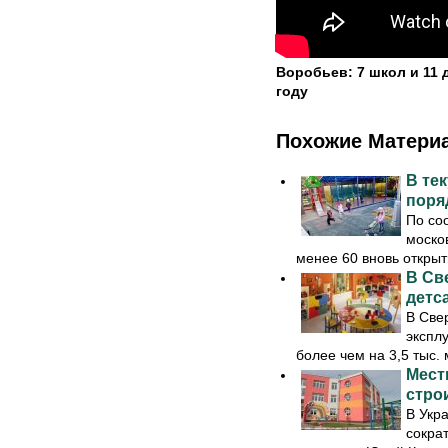
Воробьев: 7 школ и 11 
году
Похожие Матери
В те
поря
По со
моско
менее 60 вновь открыты
В Св
детс
В Свер
экспл
более чем на 3,5 тыс. 
Мест
стро
В Укра
сокра