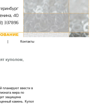
|
Контакты
ят куполом,
й планируют ввести в
мпионата мира по
удет защищена
ценный камень. Купол