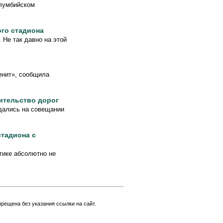
олумбийском
ого стадиона
 Не так давно на этой
енит», сообщила
ительство дорог
дались на совещании
стадиона с
тике абсолютно не
рещена без указания ссылки на сайт.