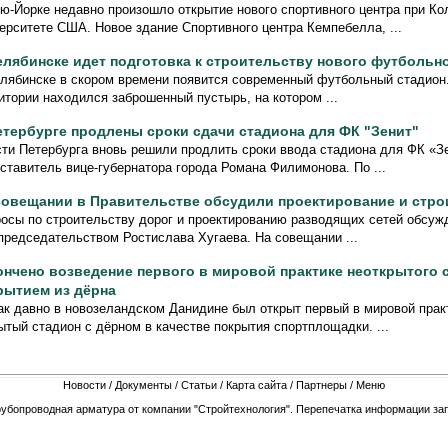
ю-Йорке недавно произошло открытие нового спортивного центра при К
ерситете США. Новое здание Спортивного центра Кемпебелла, ...
елябинске идет подготовка к строительству нового футбольн
лябинске в скором времени появится современный футбольный стадион.
итории находился заброшенный пустырь, на котором ...
етербурге продлены сроки сдачи стадиона для ФК "Зенит"
ти Петербурга вновь решили продлить сроки ввода стадиона для ФК «З
ставитель вице-губернатора города Романа Филимонова. По ...
совещании в Правительстве обсудили проектирование и стро
осы по строительству дорог и проектированию разводящих сетей обсуж
председательством Ростислава Хугаева. На совещании ...
ончено возведение первого в мировой практике неоткрытого 
рытием из дёрна
ак давно в новозеландском Данидине был открыт первый в мировой прак
ытый стадион с дёрном в качестве покрытия спортплощадки. ...
Новости
/
Документы
/
Статьи
/
Карта сайта
/
Партнеры
/
Меню
рубопроводная арматура от компании "Стройтехнология". Перепечатка информации зап