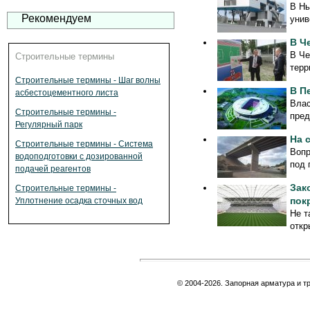
В Нь
Рекомендуем
унив
В Ч
В Че
Строительные термины
терр
Строительные термины - Шаг волны
В П
асбестоцементного листа
Влас
Строительные термины -
пред
Регулярный парк
На 
Строительные термины - Система
Вопр
водоподготовки с дозированной
под 
подачей реагентов
Зак
Строительные термины -
пок
Уплотнение осадка сточных вод
Не т
откр
© 2004-2026. Запорная арматура и т