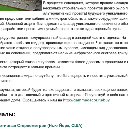
В процессе совещания, которое прошло накану
несколько строительных проектов (всего было 
альтернативных проекта) будущего уникального
ие представители кабинета министров области, а также сотрудники архи
ий. Основной акцент был сделан на фасад уникального спортивного объ
 разработали проект, именуемый space, а также «драгоценный» купол.
предусматривает полупрозрачный фасад в западной части стадиона. На 
ображать события (видео), происходящие на стадионе. Что касается второ
ние чаши стадиона полупрозрачным куполом, имеющим вид драгоценног
ных на совещании, предполагают наличие инфракрасного обогрева трибу
екта, который связан с куполом, является более дорогим в сравнении с
оекта потребуется больше времени.
 чемпионата мира по футболу, что бы лицезреть и посетить уникальный 
листов.
зультат, который будет только радовать, и вызывать восхищение ваших 
 обои – это долговечный и практичный материал. Почувствуйте себя нас
http://gammadecor.ru/buy
 Вашем доме. Обращайтесь к нам на
иалы:
ртивная Стереометрия (Нью-Йорк, США)