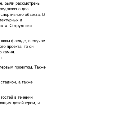
не, были рассмотрены
предложено два
 спортивного объекта. В
тектурных и
екта. Сотрудники
таком фасаде, в случае
го проекта, то он
о камня.
н.
 первым проектом. Также
стадион, а также
гостей в течении
тоящим дизайнером, и