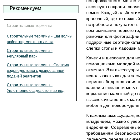
новорожденного, можно к
аксессуар сохранит значи
Рекомендуем
семьи. Каждый альбом име
красочный, где-то нежный
потребности покупателя. 
Строительные термины
воспоминания первого го
рамочки для фотографий,
Строительные термины - Шаг волны
подарочные сертификаты,
асбестоцементного листа
слепки стопы и ладошки 
Строительные термины -
Регулярный парк
Качели и шезлонги для н
помощниками молодой ма
Строительные термины - Система
отменял. Эти аксессуары
водоподготовки с дозированной
использовать как для зас
подачей реагентов
периоды бодрствования 
Строительные термины -
качели и шезлонги могут
Уплотнение осадка сточных вод
кормления малышей до г
высококачественных мате
мебели для новорожденн
К важным аксессуарам, к
младенцем, можно с увер
видеоняни. Современные 
требованиям безопаснос
дальность передачи сигн