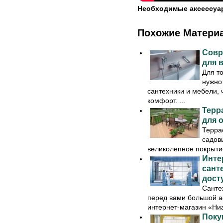
Необходимые аксессуа
Похожие Матери
Совр
для 
Для т
нужно
сантехники и мебели,
комфорт. ...
Терр
для 
Терра
садовы
великолепное покрытие
Инте
сант
дост
Сантех
перед вами большой а
интернет-магазин «Ниаг
Поку