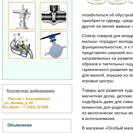
позаботиться об обустро
приобрести одежду, средс
другие не менее важные 
Спектр товаров для млад
малыш» порадует молоды
функциональностью, и к т
представлен широкий асс
направленных на развити
образов и тактильных ощ
гармоничного развития кр
для ванной, игрушки из л
игровые центры.
Товары для развития худо
Контактная информация
магнитная доска, детская
Россия, г. Екатеринбург,
подобрать даже для самы
ул. Ленина, д. 40
моментом для родителей я
Тел./факс: +7 (343) 337896
из экологически чистых 
в использовании.
Объявления
В магазине «Особый мал