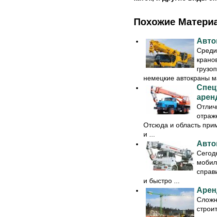
Похожие Матери
Авто
Среди
крано
грузо
немецкие автокраны мар
Спец
арен
Отлич
отраж
Отсюда и область прим
и ...
Авто
Сегод
мобил
справ
и быстро ...
Арен
Сложн
строи