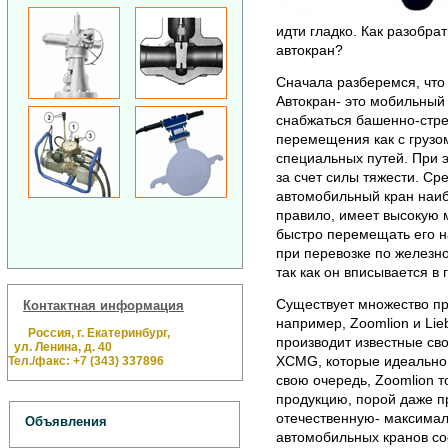
идти гладко. Как разобрат
автокран?
Сначала разберемся, что 
Автокран- это мобильный 
снабжаться башенно-стре
перемещения как с грузом,
специальных путей. При э
за счет силы тяжести. С
автомобильный кран наиб
правило, имеет высокую м
быстро перемещать его н
при перевозке по железно
так как он вписывается в 
Существует множество пр
Контактная информация
например, Zoomlion и Lie
Россия, г. Екатеринбург,
производит известные св
ул. Ленина, д. 40
XCMG, которые идеально 
Тел./факс: +7 (343) 337896
свою очередь, Zoomlion т
продукцию, порой даже п
отечественную- максимал
Объявления
автомобильных кранов сос