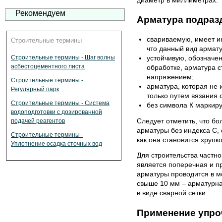
Рекомендуем
Арматура подразд
свариваемую, имеет ин
Строительные термины
что данный вид армату
устойчивую, обозначе
Строительные термины - Шаг волны
асбестоцементного листа
обработке, арматура с
напряжением;
Строительные термины -
арматура, которая не 
Регулярный парк
только путем вязания 
Строительные термины - Система
без символа К маркир
водоподготовки с дозированной
Следует отметить, что б
подачей реагентов
арматуры без индекса С, 
Строительные термины -
как она становится хрупк
Уплотнение осадка сточных вод
Для строительства частн
является поперечная и п
арматуры проводится в м
свыше 10 мм – арматурная
в виде сварной сетки.
Применение упро