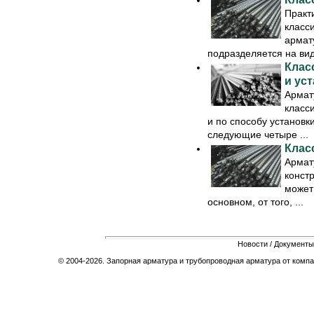
Практ
класс
армат
подразделяется на виды
Клас
и ус
Армат
класс
и по способу установк
следующие четыре ...
Клас
Армат
конст
может
основном, от того, ...
Новости
/
Документы
© 2004-2026. Запорная арматура и трубопроводная арматура от компа