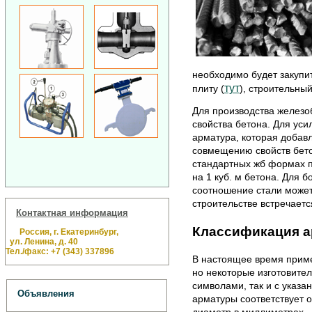
необходимо будет закупит
тут
плиту (
), строительный 
Для производства железо
свойства бетона. Для уси
арматура, которая добавл
совмещению свойств бетон
стандартных жб формах 
на 1 куб. м бетона. Для 
соотношение стали может д
строительстве встречаетс
Контактная информация
Классификация а
Россия, г. Екатеринбург,
ул. Ленина, д. 40
Тел./факс: +7 (343) 337896
В настоящее время прим
но некоторые изготовител
символами, так и с указа
Объявления
арматуры соответствует 
диаметр в миллиметрах.