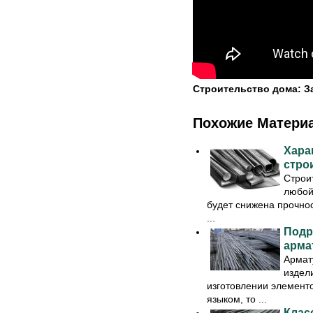
Строительство дома: З
Похожие Матери
Хара
стро
Строи
любой
будет снижена прочнос
...
Подр
арма
Армат
издел
изготовлении элементо
языком, то ...
Клас