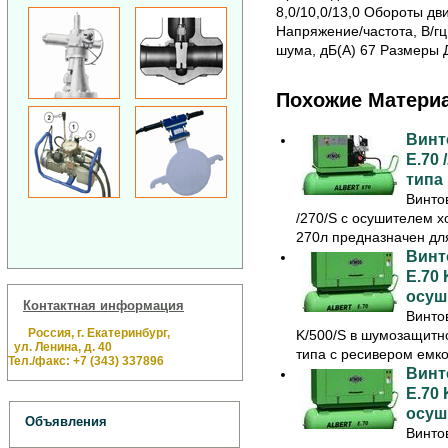
8,0/10,0/13,0 Обороты дв
Напряжение/частота, В/гц
шума, дБ(А) 67 Размеры 
Похожие Матери
Винт
E.70
типа
Винто
/270/S с осушителем х
270л предназначен для
Винт
E.70
осуш
Контактная информация
Винто
Россия, г. Екатеринбург,
K/500/S в шумозащитн
ул. Ленина, д. 40
типа с ресивером емко
Тел./факс: +7 (343) 337896
Винт
E.70
осуш
Объявления
Винто