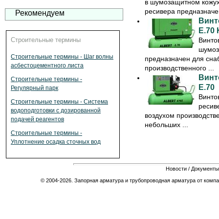
в шумозащитном кожух
ресивера предназначен
Рекомендуем
Винт
E.70
Винто
Строительные термины
шумоз
Строительные термины - Шаг волны
предназначен для сна
асбестоцементного листа
производственного ...
Винт
Строительные термины -
E.70
Регулярный парк
Винто
Строительные термины - Система
ресив
водоподготовки с дозированной
воздухом производстве
подачей реагентов
небольших ...
Строительные термины -
Уплотнение осадка сточных вод
Новости
/
Документы
© 2004-2026. Запорная арматура и трубопроводная арматура от компа