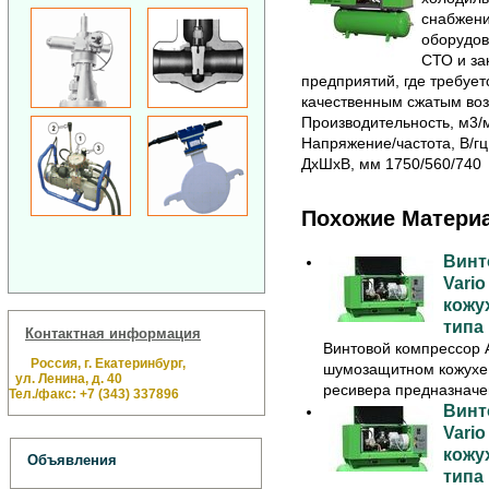
снабжени
оборудов
СТО и за
предприятий, где требуе
качественным сжатым воз
Производительность, м3/м
Напряжение/частота, В/гц
ДхШхВ, мм 1750/560/740
Похожие Матери
Винт
Vari
кожу
типа
Контактная информация
Винтовой компрессор 
Россия, г. Екатеринбург,
шумозащитном кожухе 
ул. Ленина, д. 40
ресивера предназначен
Тел./факс: +7 (343) 337896
Винт
Vari
кожу
Объявления
типа