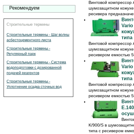
Винтовой компрессор 
Рекомендуем
шумозащитном кожухе 
ресивера предназначен
Винт
Строительные термины
Vari
кожу
Строительные термины - Шаг волны
типа
асбестоцементного листа
Винтовой компрессор 
Строительные термины -
шумозащитном кожухе 
Регулярный парк
ресивером емкостью 50
Винт
Строительные термины - Система
Vari
водоподготовки с дозированной
кожу
подачей реагентов
типа
Строительные термины -
Винтовой компрессор 
Уплотнение осадка сточных вод
шумозащитном кожухе 
ресивером емкостью 50
Винт
E.14
осуш
Винто
K/900/S в шумозащитн
типа с ресивером емко