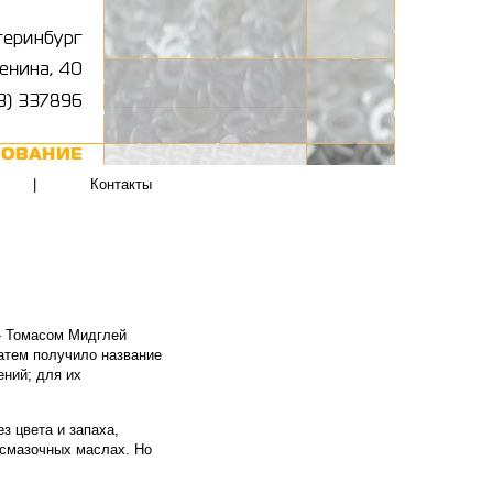
|
Контакты
s» Томасом Мидглей
атем получило название
ений; для их
з цвета и запаха,
 смазочных маслах. Но