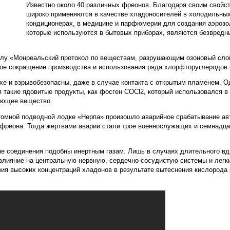
Известно около 40 различных фреонов. Благодаря своим свойст
широко применяются в качестве хладоносителей в холодильны
кондиционерах, в медицине и парфюмерии для создания аэрозо
которые используются в бытовых приборах, являются безвред
силу «Монреальский протокол по веществам, разрушающим озоновый сло
ое сокращение производства и использования ряда хлорфторуглеродов.
хе и взрывобезопасны, даже в случае контакта с открытым пламенем. О
я такие ядовитые продукты, как фосген СОСl2, который использовался в
яющее вещество.
томной подводной лодке «Нерпа» произошло аварийное срабатывание ав
фреона. Тогда жертвами аварии стали трое военнослужащих и семнадца
ые соединения подобны инертным газам. Лишь в случаях длительного в
 влияние на центральную нервную, сердечно-сосудистую системы и легк
вия высоких концентраций хладонов в результате вытеснения кислорода