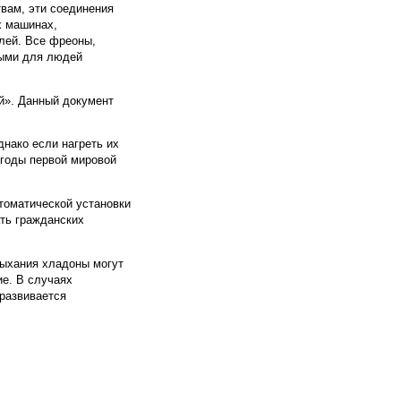
вам, эти соединения
х машинах,
лей. Все фреоны,
ными для людей
й». Данный документ
днако если нагреть их
 годы первой мировой
томатической установки
ть гражданских
дыхания хладоны могут
ие. В случаях
 развивается