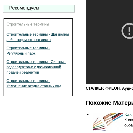
Рекомендуем
Строительные термины
Строительные термины - Шаг волны
асбестоцементного листа
Строительные термины -
Регулярный парк
Строительные термины - Система
водоподготовки с дозированной
подачей реагентов
Строительные термины -
Уплотнение осадка сточных вод
СТАЛКЕР. ФРЕОН. Аудио
Похожие Матер
Как
К со
обра