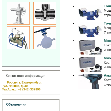
Точ
Мощн
Упра
Точ
Мощн
Упра
Мно
Крат
инно
Мно
Крат
инно
Акк
Контактная информация
Крат
Россия, г. Екатеринбург,
шуру
ул. Ленина, д. 40
Тел./факс: +7 (343) 337896
Объявления