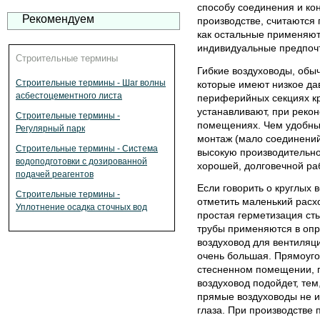
способу соединения и ко
Рекомендуем
производстве, считаются 
как остальные применяют
индивидуальные предпочт
Строительные термины
Гибкие воздуховоды, обы
Строительные термины - Шаг волны
которые имеют низкое да
асбестоцементного листа
периферийных секциях кр
устанавливают, при реко
Строительные термины -
помещениях. Чем удобны 
Регулярный парк
монтаж (мало соединений
Строительные термины - Система
высокую производительнос
водоподготовки с дозированной
хорошей, долговечной ра
подачей реагентов
Если говорить о круглых 
Строительные термины -
отметить маленький расх
Уплотнение осадка сточных вод
простая герметизация ст
трубы применяются в оп
воздуховод для вентиляци
очень большая. Прямоуго
стесненном помещении, п
воздуховод подойдет, тем
прямые воздуховоды не ис
глаза. При производстве