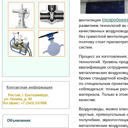
подробнее
вентиляции (
развитием технологий во 
качественных воздуховод
без грамотной вентиляци
поэтому стоит присмотре
систем.
Процесс их изготовления
технологий. Уровень прод
квалификации сотруднико
металлических воздухово
Кроме стандартной конфи
по специальным проектам
Контактная информация
соблюдаться: точные рас
материала. Только в этом
Россия, г. Екатеринбург,
ул. Ленина, д. 40
качестве.
Тел./факс: +7 (343) 337896
Воздуховоды, можно клас
круглые, прямоугольные и
полугибкие, звукопоглощ
Объявления
металлические воздухово