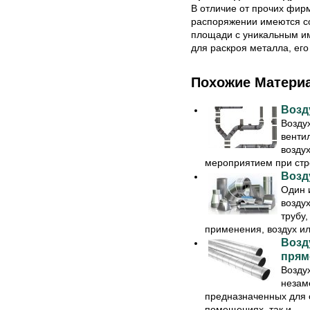
В отличие от прочих фир
распоряжении имеются с
площади с уникальным и
для раскроя металла, его
Похожие Матери
Возд
Возду
венти
возду
мероприятием при стро
Возд
Один 
возду
трубу
применения, воздух или
Возд
прям
Возду
незам
предназначенных для 
помещениях, так и ...