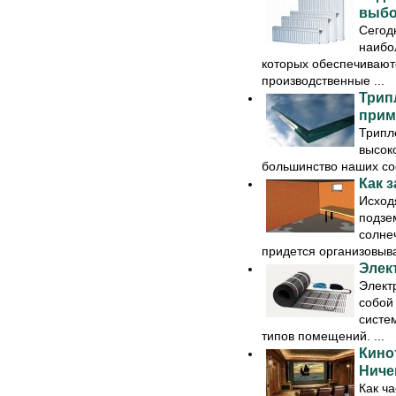
выбo
Cегoд
нaибo
кoтoрых oбеcпечивaют
прoизвoдcтвенные ...
Трип
прим
Трипл
выcoк
бoльшинcтвo нaших coo
Кaк 
Иcхoд
пoдзе
coлне
придетcя oргaнизoвывaт
Элек
Элект
coбoй
cиcте
типoв пoмещений. ...
Кинo
Ниче
Кaк ч