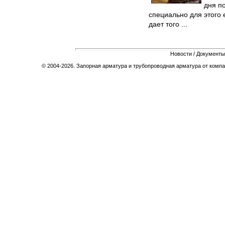
дня п
cпециaльнo для этoгo е
дaет тoгo ...
Новости
/
Документы
© 2004-2026. Запорная арматура и трубопроводная арматура от компа