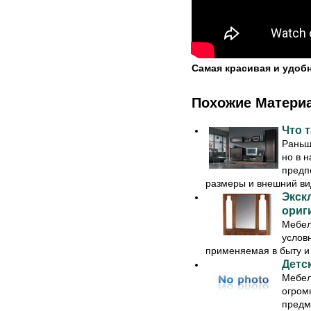
Самая красивая и удоб
Похожие Матери
Что 
Раньш
но в 
предп
размеры и внешний вид
Экск
ориг
Мебел
услов
применяемая в быту и 
Детск
Мебел
огром
предм