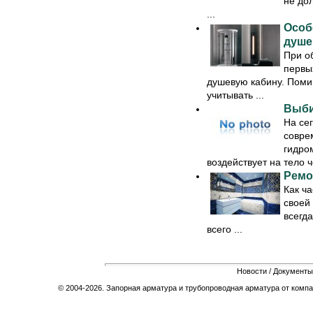
не до
...
Особ
душе
При о
первы
душевую кабину. Поми
учитывать ...
Выби
На се
совре
гидро
воздействует на тело ч
Ремо
Как ча
своей 
всегда
всего ...
Новости
/
Документы
© 2004-2026. Запорная арматура и трубопроводная арматура от компа