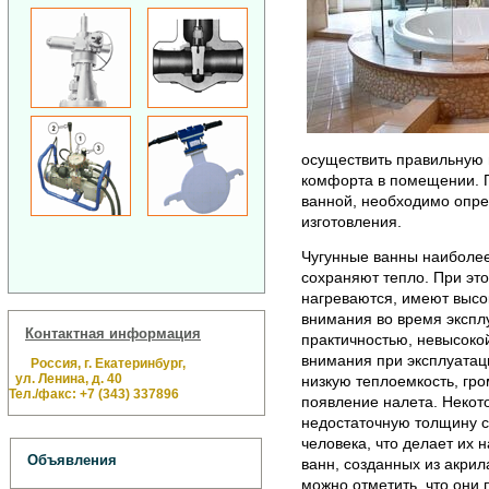
осуществить правильную п
комфорта в помещении. П
ванной, необходимо опре
изготовления.
Чугунные ванны наиболее
сохраняют тепло. При эт
нагреваются, имеют высо
внимания во время экспл
Контактная информация
практичностью, невысоко
внимания при эксплуатац
Россия, г. Екатеринбург,
ул. Ленина, д. 40
низкую теплоемкость, гр
Тел./факс: +7 (343) 337896
появление налета. Некот
недостаточную толщину ст
человека, что делает их 
Объявления
ванн, созданных из акри
можно отметить, что они