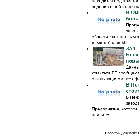
находится под приста
ведения в ней строител
В Ом
боль
Прогр
здрав
области идет полным х
ремонт более 50 ...
За 1
Бела
новы
Данны
комитета РБ сообщают,
организациями всех фо
В Пе
стои
В Пен
завод
Предприятие, которое
появится ...
Новости
/
Документы