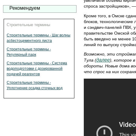
увеличили объемы кирпич
спроса застройщиков», —
Рекомендуем
Кроме того, в Омске сдан
блоков, технологические
Строительные термины
и сэндвич-панелей ПВХ, у
правительстве Омской обл
Строительные термины - Шаг волны
быть введено не менее 1
асбестоцементного листа
линий по выпуску стройм
Строительные термины -
Возможно, эти стройма
Регулярный парк
далее
Тула (
), которое 
Строительные термины - Система
обороты. Новые дома во
водоподготовки с дозированной
что спрос на них сохран
подачей реагентов
Строительные термины -
Уплотнение осадка сточных вод