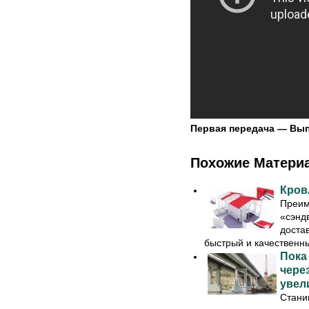
Первая передача — Вып
Похожие Матери
Кров
Преим
«сэнд
доста
быстрый и качественный
Пока
чере
увел
Стани