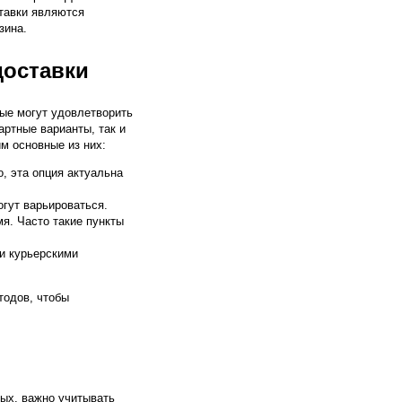
тавки являются
зина.
доставки
ые могут удовлетворить
артные варианты, так и
м основные из них:
, эта опция актуальна
огут варьироваться.
мя. Часто такие пункты
и курьерскими
тодов, чтобы
вых, важно учитывать