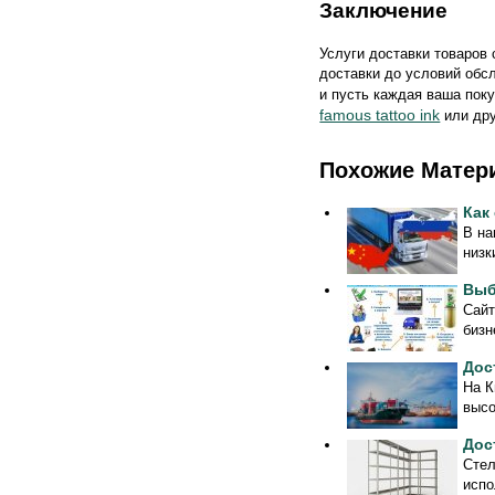
Заключение
Услуги доставки товаров 
доставки до условий обс
и пусть каждая ваша пок
famous tattoo ink
или дру
Похожие Матер
Как
В на
низк
Выб
Сайт
бизн
Дос
На К
высо
Дос
Стел
испо