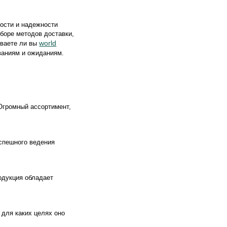
рости и надежности
боре методов доставки,
world
ываете ли вы
ованиям и ожиданиям.
 Огромный ассортимент,
успешного ведения
одукция обладает
 для каких целях оно