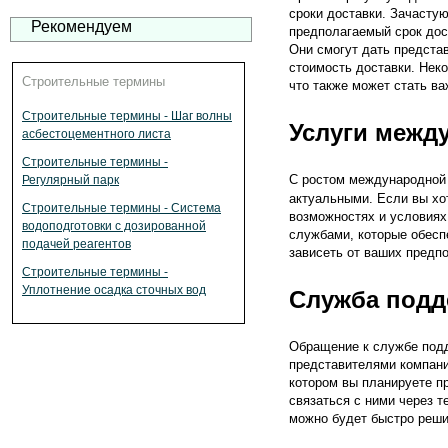
сроки доставки. Зачастую
Рекомендуем
предполагаемый срок дос
Они смогут дать представ
стоимость доставки. Нек
Строительные термины
что также может стать в
Строительные термины - Шаг волны
Услуги межд
асбестоцементного листа
Строительные термины -
С ростом международной 
Регулярный парк
актуальными. Если вы хот
Строительные термины - Система
возможностях и условиях
водоподготовки с дозированной
службами, которые обесп
подачей реагентов
зависеть от ваших предп
Строительные термины -
Уплотнение осадка сточных вод
Служба подд
Обращение к службе подд
представителями компани
котором вы планируете п
связаться с ними через т
можно будет быстро реши