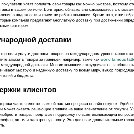
 покупатели хотят получить свои товары как можно быстрее, поэтому сто
тавки в вашем регионе. Во-вторых, обязательно ознакомьтесь с отзывам
ление о надежности и качестве работы компании. Кроме того, стоит обр
оторые компании предлагают бесплатную доставку при достижении опре
ажным фактором.
ународной доставки
торговли услуги доставки товаров на международном уровне также стан
world famous tatt
ите заказать товары за границей, например, такие как
 международной доставки. Многие компании сотрудничают с глобальны
ечивают быструю и надежную доставку по всему миру, выбор подходящ
очтений и бюджета.
ержки клиентов
ержки часто является важной частью процесса онлайн-покупок. Удобно
и может оказать решающее влияние на ваше впечатление от покупки. Убе
риобрести товары, предлагает поддержку по всем возникающим вопросам
елефон, чат или электронную почту. Это даст вам дополнительные гаран
ть.