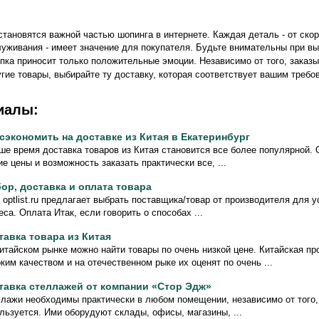
становятся важной частью шопинга в интернете. Каждая деталь - от ско
луживания - имеет значение для покупателя. Будьте внимательны при вы
упка приносит только положительные эмоции. Независимо от того, заказ
гие товары, выбирайте ту доставку, которая соответствует вашим треб
иалы:
 сэкономить на доставке из Китая в Екатеринбург
ше время доставка товаров из Китая становится все более популярной.
ие цены и возможность заказать практически все, ...
ор, доставка и оплата товара
 optlist.ru предлагает выбрать поставщика/товар от производителя для 
еса. Оплата Итак, если говорить о способах ...
тавка товара из Китая
итайском рынке можно найти товары по очень низкой цене. Китайская пр
ким качеством и на отечественном рыке их оценят по очень ...
тавка стеллажей от компании «Стор Эдж»
лажи необходимы практически в любом помещении, независимо от того,
льзуется. Ими оборудуют склады, офисы, магазины, ...