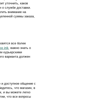
ит уточнить, каков
и о службе доставки.
атить внимание на
деленной суммы заказа,
овятся все более
oo ink
, важно знать о
ми курьерскими
его варианта должен
е и доступное общение с
дитесь, что магазин, в
, и вы можете легко
тии, что все вопросы