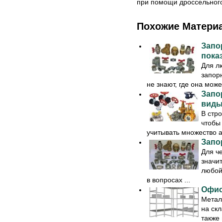
при помощи дроссельного
Похожие Матери
Запо
пока
Для л
запор
не знают, где она може
Запо
виды
В стро
чтобы
учитывать множество ас
Запо
Для ч
значи
любой
в вопросах ...
Офис
Метал
на скл
также 