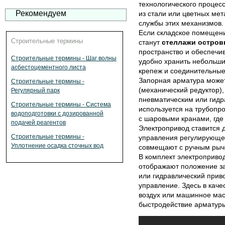
технологического процес
Рекомендуем
из стали или цветных мет
службы этих механизмов.
Если складское помещен
Строительные термины
станут
стеллажи остров
пространство и обеспечи
Строительные термины - Шаг волны
удобно хранить небольши
асбестоцементного листа
крепеж и соединительные
Запорная арматура может
Строительные термины -
(механический редуктор),
Регулярный парк
пневматическим или гидр
Строительные термины - Система
используется на трубопр
водоподготовки с дозированной
с шаровыми кранами, где
подачей реагентов
Электропривод ставится 
Строительные термины -
управления регулирующей
Уплотнение осадка сточных вод
совмещают с ручным рыча
В комплект электроприво
отображают положение з
или гидравлический прив
управление. Здесь в каче
воздух или машинное мас
быстродействие арматур