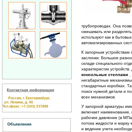
трубопроводах. Она позво
смешивать или разделять
используют как в бытовых
автоматизированных сист
К запорным устройствам о
заслонки. Большое разно
складе специального отд
характеристик устройств.
консольные стеллажи
,
негабаритные механизмы,
стандартных коробках. Т
Контактная информация
поиск нужной детали и п
всех механизмов.
Россия, г. Екатеринбург,
ул. Ленина, д. 40
У запорной арматуры име
Тел./факс: +7 (343) 337896
включает наименование, 
рабочее давление (в МПа
потока жидкости и марку 
Объявления
и ведение учета необход