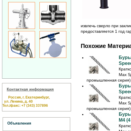
извлечь сверло при закли
предоставляется 1 год га
Похожие Матери
Буры
Speed
Кратк
Max S
промышленная серия) 
Буры
Контактная информация
Speed
Кратк
Россия, г. Екатеринбург,
ул. Ленина, д. 40
Max S
Тел./факс: +7 (343) 337896
промышленная серия) 
Буры
M4 (4
Объявления
Кратк