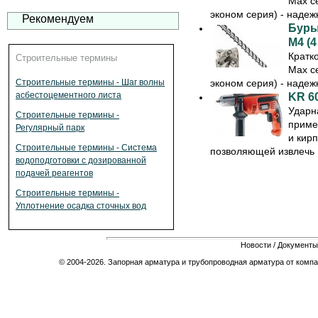
Max с
эконом серия) - надеж
Рекомендуем
Буры
M4 (4
Кратк
Строительные термины
Max с
эконом серия) - надеж
Строительные термины - Шаг волны
асбестоцементного листа
KR 6
Ударн
Строительные термины -
приме
Регулярный парк
и кир
Строительные термины - Система
позволяющей извлечь .
водоподготовки с дозированной
подачей реагентов
Строительные термины -
Уплотнение осадка сточных вод
Новости
/
Документы
© 2004-2026. Запорная арматура и трубопроводная арматура от компа