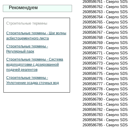
2608586761 - Сверло SDS-
2608586762 - Сверло SDS-
Рекомендуем
2608586763 - Сверло SDS-
2608586764 - Сверло SDS-
2608586765 - Сверло SDS-
Строительные термины
2608586766 - Сверло SDS-
2608586767 - Сверло SDS-
Строительные термины - Шаг волны
2608586768 - Сверло SDS-
асбестоцементного листа
2608586769 - Сверло SDS-
Строительные термины -
2608586770 - Сверло SDS-
Регулярный парк
2608586771 - Сверло SDS-
2608586772 - Сверло SDS-
Строительные термины - Система
2608586773 - Сверло SDS-
водоподготовки с дозированной
2608586774 - Сверло SDS-
подачей реагентов
2608586775 - Сверло SDS-
Строительные термины -
2608586776 - Сверло SDS-
Уплотнение осадка сточных вод
2608586777 - Сверло SDS-
2608586778 - Сверло SDS-
2608586779 - Сверло SDS-
2608586780 - Сверло SDS-
2608586781 - Сверло SDS
2608586782 - Сверло SDS-
2608586783 - Сверло SDS-
2608586784 - Сверло SDS-
2608586785 - Сверло SDS-