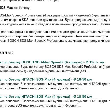
S-max Speed X
52
x400/520мм - 1822 грн.
DS-Max по бетону:
S-Max SpeedX Professional (4 режущие кромки) - надежный бурильный 
с типом патрона SDS-max или двухпазовым. Буры предназначены для бур
ке и натуральном камне. Обладают повышенной продуктивностью. Произв
ециальной формы с твердосплавными резцами для максимально быстрог
вода из отверстия без потерь энергии вращения. Цельнолитая конструкц
урам BOSCH SDS-Max SpeedX Professional максимальную продуктивност
иалы:
ы по бетону BOSCH SDS-Max SpeedX (4 кромки) - Ø 12-52 мм
кое описание:Буры по бетону BOSCH SDS-Max SpeedX Professional (4 р
ышленная серия) - надежный бурильный инструмент для ...
ы по бетону HITACHI SDS-Max (4 кромки) - Ø 18-50 мм
кое описание:Высококачественный бурильный инструмент HITACHI для пе
м патрона SDS-max или двухпазовым. Для бурения ...
ы по бетону HITACHI SDS-Max (4 кромки) - Ø 18-50 мм
кое описание:Высококачественный бурильный инструмент HITACHI для пе
м патрона SDS-max или двухпазовым. Для бурения ...