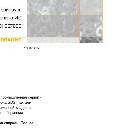
|
Контакты
 промышленная серия) -
трона SDS-max или
аменной кладке и
о в Германии.
я спираль. Полное