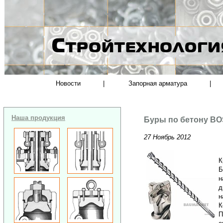
Новости
|
Запорная арматура
|
Наша продукция
Буры по бетону BOS
27 Ноябрь 2012
К
Б
н
д
н
К
П