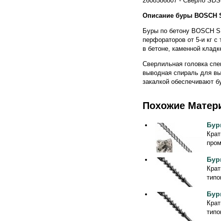
2608586807 - Сверло SD
Описание буры BOSCH S
Буры по бетону BOSCH SD
перфораторов от 5-и кг 
в бетоне, каменной клад
Сверлильная головка сп
выводная спираль для вы
закалкой обеспечивают б
Похожие Матер
Бур
Крат
пром
Бур
Крат
типо
Бур
Крат
типо