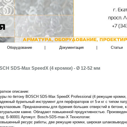
Оборудование
|
Документация
|
Статьи
CH SDS-Max SpeedX (4 кромки) - Ø 12-52 мм
раткое описание:
уры по бетону BOSCH SDS-Max SpeedX Professional (4 режущие кромки,
адежный бурильный инструмент для перфораторов от 5-и кг с типом па
вухпазовым. Предназначены для бурения больших отверстий в бетоне, к
атуральном камне. Обладают повышенной продуктивностью.
Произведен
од: Б-90001 Артикул: Bosch-SDS-max-X Технологии:
овышенный ресурс работы, две режущие кромки, широкая шлаковыводна