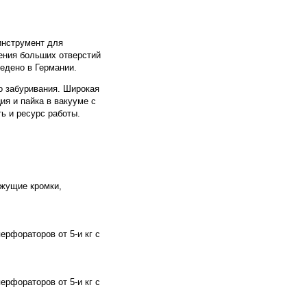
инструмент для
ения больших отверстий
едено в Германии.
о забуривания. Широкая
ия и пайка в вакууме с
ь и ресурс работы.
ежущие кромки,
рфораторов от 5-и кг с
рфораторов от 5-и кг с