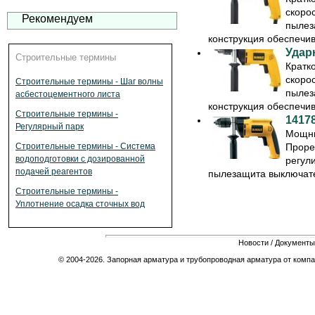
скоро
Рекомендуем
пылез
конструкция обеспечива
Удар
Строительные термины
Кратк
скоро
Строительные термины - Шаг волны
пылез
асбестоцементного листа
конструкция обеспечива
Строительные термины -
1417
Регулярный парк
Мощны
Проре
Строительные термины - Система
водоподготовки с дозированной
регул
подачей реагентов
пылезащита выключател
Строительные термины -
Уплотнение осадка сточных вод
Новости
/
Документы
© 2004-2026. Запорная арматура и трубопроводная арматура от компа