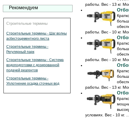
работы. Вес - 13 кг. Мо
Рекомендуем
Отбо
Кратк
больш
Строительные термины
обесп
работы. Вес - 10 кг. Мо
Строительные термины - Шаг волны
Отбо
асбестоцементного листа
Кратк
Строительные термины -
больш
Регулярный парк
обесп
работы. Вес - 10 кг. Мо
Строительные термины - Система
Отбо
водоподготовки с дозированной
подачей реагентов
Кратк
больш
Строительные термины -
обесп
Уплотнение осадка сточных вод
работы. Вес - 13 кг. Мо
Отбо
Кратк
мощны
высок
условиях. Вес - 10 кг. ..