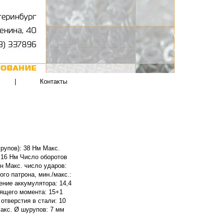
|
Контакты
рупов): 38 Нм Макс.
 16 Нм Число оборотов
ин Макс. число ударов:
го патрона, мин./макс.:
ение аккумулятора: 14,4
тящего момента: 15+1
отверстия в стали: 10
Макс. Ø шурупов: 7 мм