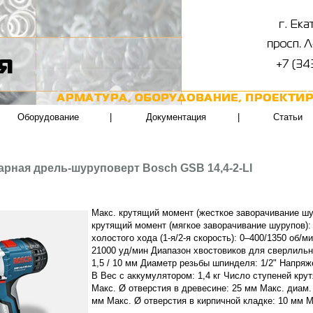
Оборудование
|
Документация
|
Статьи
арная дрель-шуруповерт Bosch GSB 14,4-2-LI
Макс. крутящий момент (жесткое заворачивание шу
крутящий момент (мягкое заворачивание шурупов):
холостого хода (1-я/2-я скорость): 0–400/1350 об/м
21000 уд/мин Диапазон хвостовиков для сверлильно
1,5 / 10 мм Диаметр резьбы шпинделя: 1/2" Напряж
В Вес с аккумулятором: 1,4 кг Число ступеней кру
Макс. Ø отверстия в древесине: 25 мм Макс.
диам. 
мм Макс. Ø отверстия в кирпичной кладке: 10 мм 