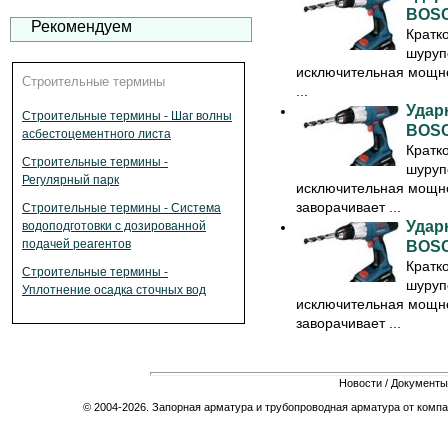
BOSC
Рекомендуем
Кратк
шуруп
исключительная мощно
Строительные термины
...
Удар
Строительные термины - Шаг волны
BOSC
асбестоцементного листа
Кратк
Строительные термины -
шуруп
Регулярный парк
исключительная мощно
заворачивает ...
Строительные термины - Система
Удар
водоподготовки с дозированной
подачей реагентов
BOSC
Кратк
Строительные термины -
шуруп
Уплотнение осадка сточных вод
исключительная мощно
заворачивает ...
Новости
/
Документы
© 2004-2026. Запорная арматура и трубопроводная арматура от компа