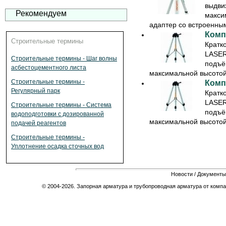
выдви
Рекомендуем
макси
адаптер со встроенны
Комп
Строительные термины
Кратк
LASER
Строительные термины - Шаг волны
подъё
асбестоцементного листа
максимальной высотой 
Строительные термины -
Комп
Регулярный парк
Кратк
LASER
Строительные термины - Система
подъё
водоподготовки с дозированной
максимальной высотой 
подачей реагентов
Строительные термины -
Уплотнение осадка сточных вод
Новости
/
Документы
© 2004-2026. Запорная арматура и трубопроводная арматура от компа