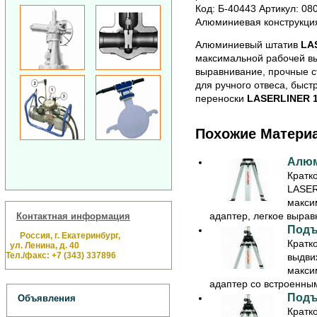
Код: Б-40443 Артикул: 08
Алюминиевая конструкция
Алюминиевый штатив
LA
максимальной рабочей выс
выравнивание, прочные с
для ручного отвеса, быс
переноски
LASERLINER 
Похожие Матери
Алюм
Кратк
LASER
макси
адаптер, легкое вырав
Контактная информация
Подъ
Россия, г. Екатеринбург,
Кратк
ул. Ленина, д. 40
Тел./факс: +7 (343) 337896
выдви
макси
адаптер со встроенны
Подъ
Объявления
Кратк