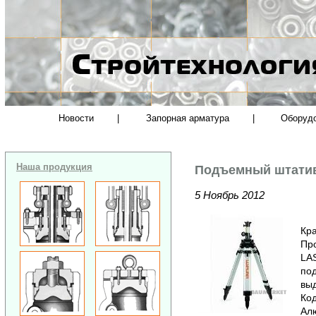
Новости
|
Запорная арматура
|
Оборуд
Наша продукция
Подъемный штатив
5 Ноябрь 2012
Кра
Пр
LA
под
вы
Код
Алю