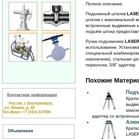
Полное описание:
Подъемный штатив
LASE
штатив с максимальной вы
встроенным выдвижным 
подъём штока предоставл
Ручка подъемника
LASE
использовании. Установк
специальной комбинирова
наконечник), стальная це
переноски, 5/8" адаптер.
Похожие Матери
Подъ
Контактная информация
Кратк
Россия, г. Екатеринбург,
выдви
ул. Ленина, д. 40
макси
Тел./факс: +7 (343) 337896
адаптер со встроенны
Алюм
Кратк
Объявления
LASER