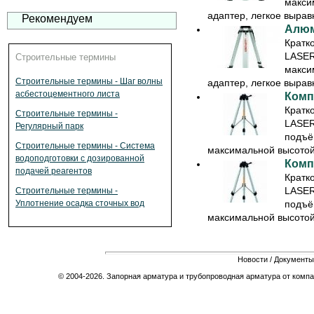
макси
адаптер, легкое вырав
Рекомендуем
Алюм
Кратк
LASER
Строительные термины
макси
Строительные термины - Шаг волны
адаптер, легкое вырав
асбестоцементного листа
Комп
Кратк
Строительные термины -
LASER
Регулярный парк
подъё
Строительные термины - Система
максимальной высотой 
водоподготовки с дозированной
Комп
подачей реагентов
Кратк
LASER
Строительные термины -
Уплотнение осадка сточных вод
подъё
максимальной высотой 
Новости
/
Документы
© 2004-2026. Запорная арматура и трубопроводная арматура от компа