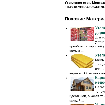
Утепление стен. Монта
КНАУ<87996c4d22abb707
Похожие Матери
Утеп
дере
Для т
уютно
приобрести хороший ут
самым ...
Утепл
Каким
холод
очень
недавно. Опыт показыва
Карк
недо
Нельзя
то тех
идеальной, а какая-то
каждой ...
Унив