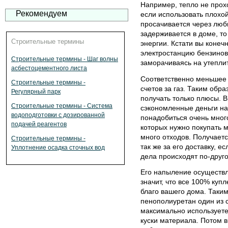
Например, тепло не прохо
Рекомендуем
если использовать плохой 
просачивается через люб
задерживается в доме, то
Строительные термины
энергии. Кстати вы конеч
электростанцию бензинову
Строительные термины - Шаг волны
заморачиваясь на утеплит
асбестоцементного листа
Соответственно меньшее 
Строительные термины -
счетов за газ. Таким обр
Регулярный парк
получать только плюсы. В
Строительные термины - Система
сэкономленные деньги на
водоподготовки с дозированной
понадобиться очень много
подачей реагентов
которых нужно покупать м
много отходов. Получаетс
Строительные термины -
так же за его доставку, 
Уплотнение осадка сточных вод
дела происходят по-друго
Его напыление осуществля
значит, что все 100% куп
благо вашего дома. Таким
пенополиуретан один из 
максимально используете
куски материала. Потом в