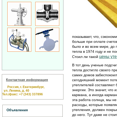
показывает, что, сэконом
больше при оплате счетов
было и во всем мире, до 
тепла в 1974 году и не п
цены уте
Стоил ли такой
В тот день ученые подсчи
тепла достигло своего пр
самих домов забеспокоили
сегодняшний момент поте
Контактная информация
утеплителей составляют 
Россия, г. Екатеринбург,
энергии. Это значит, что 
ул. Ленина, д. 40
Тел./факс: +7 (343) 337896
кармана, а иногда карман
эта работа солнца, мы не
расходы, которые появля
утепления, должен покрыв
Объявления
до него. Тут даже не сто