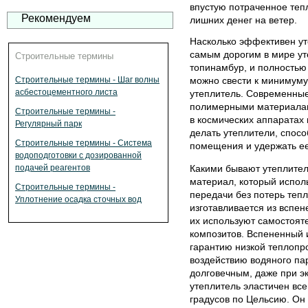
впустую потраченное теп
Рекомендуем
лишних денег на ветер.
Насколько эффективен ут
самым дорогим в мире ут
Строительные термины
топинамбур, и полностью 
Строительные термины - Шаг волны
можно свести к минимуму
асбестоцементного листа
утеплитель. Современные
полимерными материалам
Строительные термины -
в космических аппаратах 
Регулярный парк
делать утеплители, спос
Строительные термины - Система
помещения и удержать ее
водоподготовки с дозированной
подачей реагентов
Какими бывают утеплите
материал, который испол
Строительные термины -
передачи без потерь тепла
Уплотнение осадка сточных вод
изготавливается из вспен
их используют самостояте
композитов. Вспененный 
гарантию низкой теплопр
воздействию водяного пар
долговечным, даже при э
утеплитель эластичен все
градусов по Цельсию. Он 