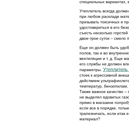
специальных вариантах, к
Утеплитель всегда должен
при любом раскладе мате
призывать токсичных и п
удостовериться в его без
съесть несколько горстей
двое-трое суток – смело п
Еще он должен быть удобе
полов, так и во внутренн
вентиляции и т. д. Еще м
его службы не должен вл
Утеплитель 
параметры.
стоек к агрессивной внеш
действием ультрафиолета,
температур, бензопилам,
Также важное качество – 
не выделял ядовитых газо
прямо в магазине попробу
если все в порядке, тольк
трапезничать, если итак
материал?