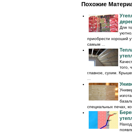
Похожие Матери
Утеп
дере
Для т
уютно
приобрести хороший ут
самым ...
Тепл
утеп
Качес
того,
главное, сухим. Крыше
...
Унив
Униве
изгот
базаль
специальных печах, ког
Бере
утеп
Наход
появля