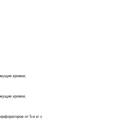
ежущие кромки,
ежущие кромки,
рфораторов от 5-и кг с