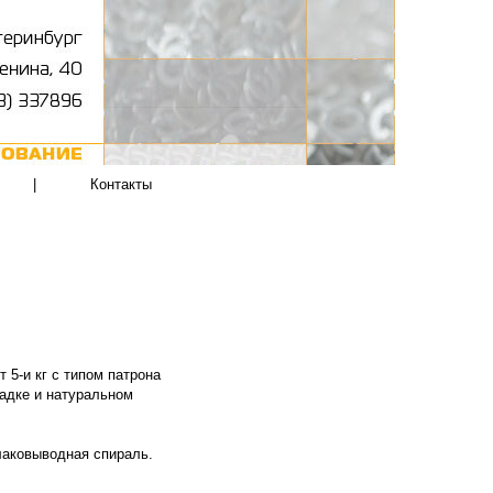
|
Контакты
5-и кг с типом патрона
ладке и натуральном
лаковыводная спираль.