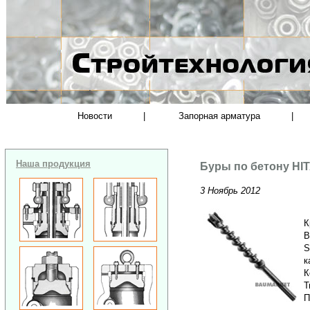
Новости
|
Запорная арматура
|
Наша продукция
Буры по бетону HIT
3 Ноябрь 2012
К
В
S
к
К
Т
П