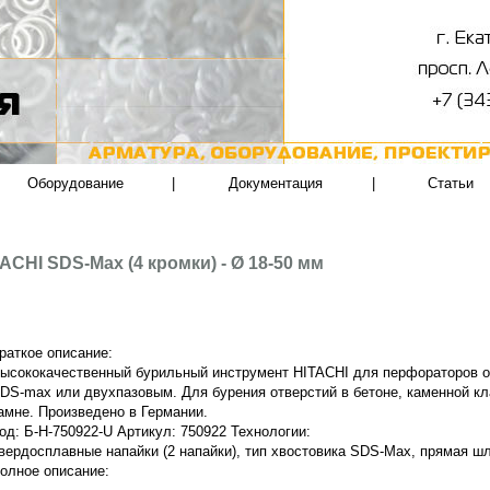
Оборудование
|
Документация
|
Статьи
ACHI SDS-Max (4 кромки) - Ø 18-50 мм
раткое описание:
ысококачественный бурильный инструмент HITACHI для перфораторов от 
DS-max или двухпазовым. Для бурения отверстий в бетоне, каменной к
амне. Произведено в Германии.
од: Б-Н-750922-U Артикул: 750922 Технологии:
вердосплавные напайки (2 напайки), тип хвостовика SDS-Max, прямая ш
олное описание: