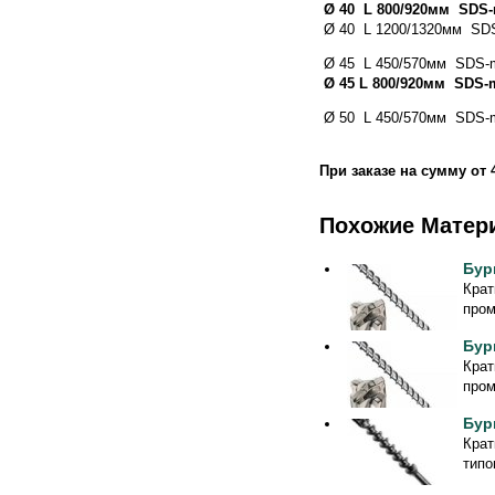
Ø 40 L 800/920мм SDS-
Ø 40 L 1200/1320мм SDS-
Ø 45 L 450/570мм SDS-ma
Ø 45 L 800/920мм SDS-
Ø 50 L 450/570мм SDS-ma
При заказе на сумму от
Похожие Матер
Бур
Крат
пром
Бур
Крат
пром
Бур
Крат
типо