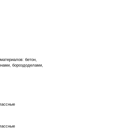
материалов: бетон,
нами, бороздоделами,
классные
классные