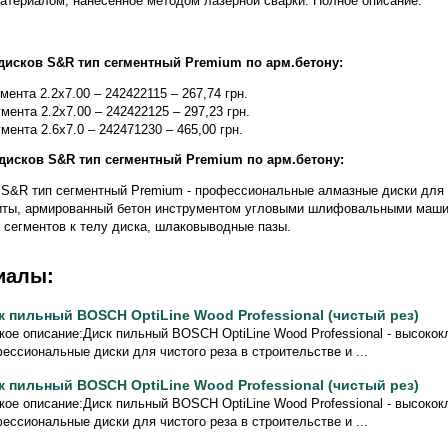
атериалом, нанесенное методом лазерной сварки. Полное описание:
дисков S&R тип сегментный Premium по арм.бетону:
мента 2.2х7.00 – 242422115 – 267,74 грн.
мента 2.2х7.00 – 242422125 – 297,23 грн.
мента 2.6х7.0 – 242471230 – 465,00 грн.
дисков S&R тип сегментный Premium по арм.бетону:
 S&R тип сегментный Premium - профессиональные алмазные диски для 
литы, армированный бетон инструментом угловыми шлифовальными маши
а сегментов к телу диска, шлаковыводные пазы.
иалы:
к пильный BOSCH OptiLine Wood Professional (чистый рез)
кое описание:Диск пильный BOSCH OptiLine Wood Professional - высоко
ессиональные диски для чистого реза в строительстве и ...
к пильный BOSCH OptiLine Wood Professional (чистый рез)
кое описание:Диск пильный BOSCH OptiLine Wood Professional - высоко
ессиональные диски для чистого реза в строительстве и ...