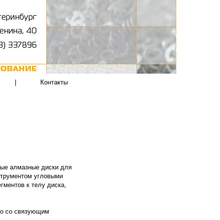
|
Контакты
ные алмазные диски для
нструментом угловыми
ментов к телу диска,
но со связующим