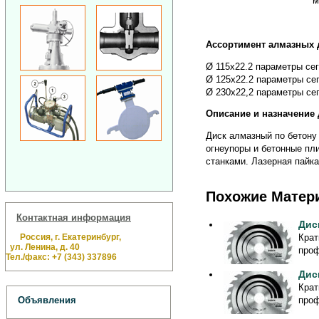
м
Ассортимент алмазных 
Ø 115х22.2 параметры сег
Ø 125х22.2 параметры сег
Ø 230х22,2 параметры сег
Описание и назначение 
Диск алмазный по бетону
огнеупоры и бетонные п
станками. Лазерная пайк
Похожие Матер
Контактная информация
Дис
Россия, г. Екатеринбург,
Крат
ул. Ленина, д. 40
проф
Тел./факс: +7 (343) 337896
Дис
Крат
проф
Объявления