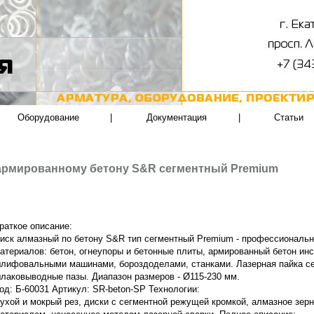
Оборудование
|
Документация
|
Статьи
армированному бетону S&R сегментный Premium
раткое описание:
иск алмазный по бетону S&R тип сегментный Premium - профессиональ
атериалов: бетон, огнеупоры и бетонные плиты, армированный бетон и
лифовальными машинами, бороздоделами, станками. Лазерная пайка сег
лаковыводные пазы.
Диапазон размеров - Ø115-230 мм.
од: Б-60031 Артикул: SR-beton-SP Технологии:
ухой и мокрый рез, диски с сегментной режущей кромкой, алмазное зер