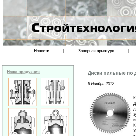
Новости
|
Запорная арматура
|
Наша продукция
Диски пильные по д
6 Ноябрь 2012
К
Д
д
з
и
К
У