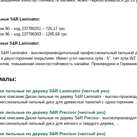
овышенная износоустойчивость напайки, может перезатачиваться до 20 
ьные S&R Laminator:
в 80 – код 237780251 – 725,17 грн.
ов 96 – код 237796303 – 1295,68 грн.
ные S&R Laminator:
 S&R Laminator - высокопроизводительный профессиональный пильный 
и двухсторонним покрытием. Имеет угол наклона зуба - 5°, тип зуба WZ
колов, повышенная износоустойчивость напайки. Произведено в Германии
иалы:
ки пильные по дереву S&R Laminator (чистый рез)
кое описание:Диски пильные по дереву S&R Laminator - высоко-произво
ессиональный пильный диск для древесных панелей с односторонним ..
ки пильные по дереву S&R Precisor (чистый рез)
кое описание:Диски пильные по дереву S&R Precisor - высокопроизводи
ессиональный пильный диск для мягкого и твердого дерева, ...
ки пильные по дереву S&R Precisor (чистый рез)