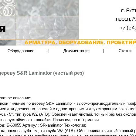
Оборудование
|
Документация
|
Статьи
ереву S&R Laminator (чистый рез)
раткое описание:
иски пильные по дереву S&R Laminator - высоко-производительный пр
иск для древесных панелей с односторонним и двухсторонним покрытие
уба - 5°, тип зуба WZ (ATB). Обеспечивает чистый, точный рез без сколо
зносоустойчивость напайки.
Произведено в Германии.
од: Б-60055 Артикул: SR-laminator Технологии:
гол наклона зуба - 5°, тип зуба WZ (ATB). Обеспечивает чистый, точный р