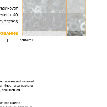
|
Контакты
офессиональный пильный
м. Имеет угол наклона
в, повышенная
ез без сколов,