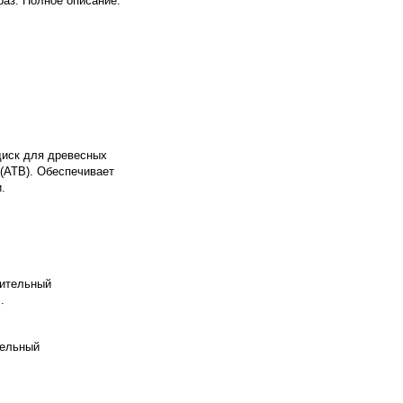
раз. Полное описание:
диск для древесных
 (ATB). Обеспечивает
.
дительный
.
тельный