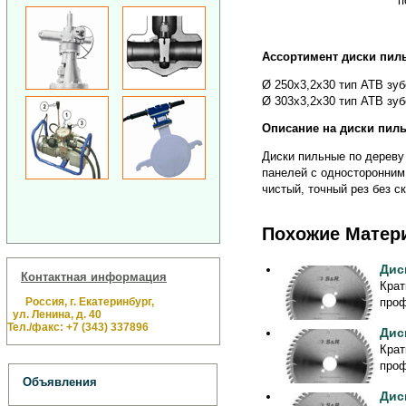
п
Ассортимент диски пил
Ø 250х3,2х30 тип АТВ зубо
Ø 303х3,2х30 тип АТВ зуб
Описание на диски пиль
Диски пильные по дереву
панелей с односторонним 
чистый, точный рез без с
Похожие Матер
Дис
Контактная информация
Крат
Россия, г. Екатеринбург,
проф
ул. Ленина, д. 40
Тел./факс: +7 (343) 337896
Дис
Крат
проф
Объявления
Дис