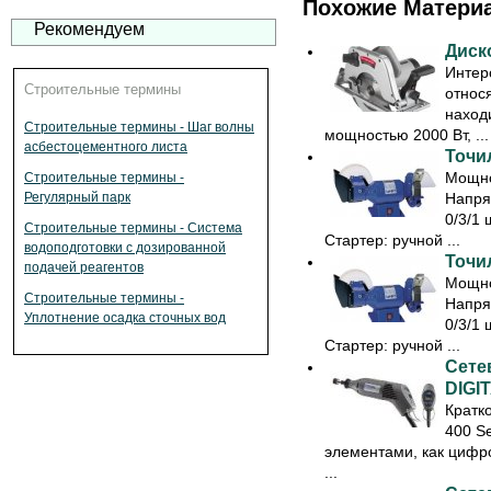
Похожие Матери
Рекомендуем
Диск
Интер
Строительные термины
относ
находи
Строительные термины - Шаг волны
мощностью 2000 Вт, ...
асбестоцементного листа
Точил
Мощно
Строительные термины -
Напря
Регулярный парк
0/3/1 
Строительные термины - Система
Стартер: ручной ...
водоподготовки с дозированной
Точил
подачей реагентов
Мощно
Строительные термины -
Напря
Уплотнение осадка сточных вод
0/3/1 
Стартер: ручной ...
Сете
DIGIT
Кратк
400 S
элементами, как цифро
...