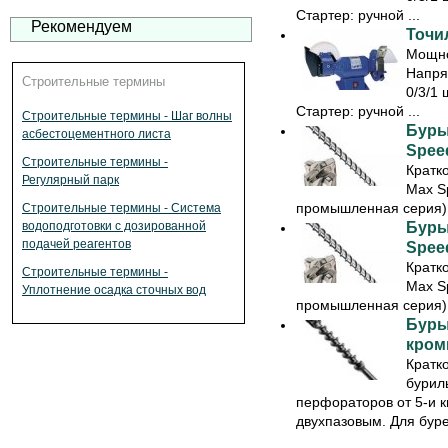
Стартер: ручной ...
Рекомендуем
Точил
Мощно
Напря
Строительные термины
0/3/1 
Стартер: ручной ...
Строительные термины - Шаг волны
Буры
асбестоцементного листа
Speed
Строительные термины -
Кратк
Регулярный парк
Max S
промышленная серия) 
Строительные термины - Система
Буры
водоподготовки с дозированной
подачей реагентов
Speed
Кратк
Строительные термины -
Max S
Уплотнение осадка сточных вод
промышленная серия) 
Буры
кромк
Кратк
бурил
перфораторов от 5-и к
двухпазовым. Для буре