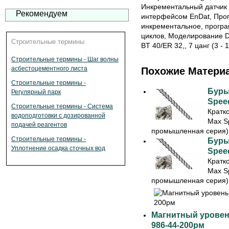
Инкрементальный датчик s
Рекомендуем
интерфейсом EnDat, Про
инкрементальное, прогр
циклов, Моделирование D
Строительные термины
BT 40/ER 32,, 7 цанг (3 -
Строительные термины - Шаг волны
асбестоцементного листа
Похожие Матери
Строительные термины -
Буры
Регулярный парк
Speed
Строительные термины - Система
Кратк
водоподготовки с дозированной
Max S
подачей реагентов
промышленная серия) 
Строительные термины -
Буры
Уплотнение осадка сточных вод
Speed
Кратк
Max S
промышленная серия) 
Магнитный уровень
986-44-200рм