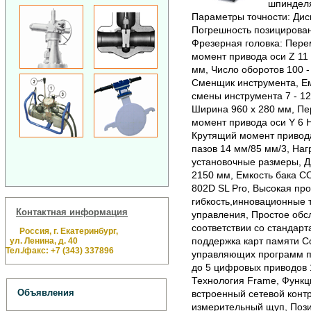
шпинделя
Параметры точности: Дис
Погрешность позицирован
Фрезерная головка: Пере
момент привода оси Z 11 
мм, Число оборотов 100 -
Сменщик инструмента, Ем
смены инструмента 7 - 12
Ширина 960 x 280 мм, Пе
момент привода оси Y 6 
Крутящий момент привода
пазов 14 мм/85 мм/3, Нагр
установочные размеры, Д
2150 мм, Емкость бака С
802D SL Pro, Высокая про
гибкость,инновационные 
Контактная информация
управления, Простое обс
соответствии со стандар
Россия, г. Екатеринбург,
поддержка карт памяти Co
ул. Ленина, д. 40
Тел./факс: +7 (343) 337896
управляющих программ по
до 5 цифровых приводов 
Технология Frame, Функц
Объявления
встроенный сетевой конт
измерительный щуп, Поз