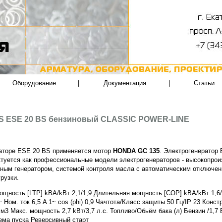
Оборудование
|
Документация
|
Статьи
S ESE 20 BS бензиновый CLASSIC POWER-LINE
аторе ESE 20 ВS применяется мотор
HONDA GC 135
. Электрогенератор
туется как профессиональные модели электрогенераторов - высокопро
ным генератором, системой контроля масла с автоматическим отключе
грузки.
ощность [LTP] kВА/kВт 2,1/1,9 Длительная мощность [COP] kВА/kВт 1,6/
~ Ном. ток 6,5 A 1~ cos (phi) 0,9 Чачтота/Класс защиты 50 Гц/IP 23 Конст
cм3 Макс. мощность 2,7 kВт/3,7 л.с. Топливо/Обьём бака (л) Бензин /1,7
тема пуска Реверсивный старт