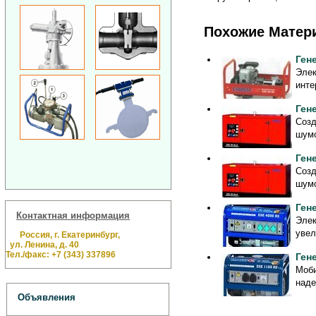
Похожие Матер
Ген
Элек
инте
Ген
Созд
шумо
Ген
Созд
шумо
Ген
Контактная информация
Элек
увел
Россия, г. Екатеринбург,
ул. Ленина, д. 40
Тел./факс: +7 (343) 337896
Ген
Моби
наде
Объявления