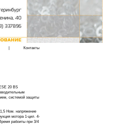
|
Контакты
 ESE 20 ВS
изводительным
нием, системой защиты
1,5 Ном.
напряжение
рукция мотора 1-цил. 4-
 Время рабоиты при 3/4