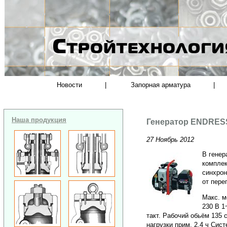
Новости
|
Запорная арматура
|
Наша продукция
Генератор ENDRES
27 Ноябрь 2012
В генер
комплек
синхрон
от пере
Макс. м
230 В 1
такт. Рабочий обьём 135 
нагрузки прим. 2,4 ч Сис