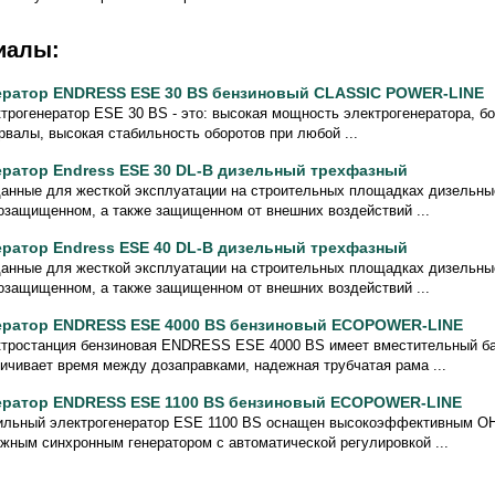
иалы:
ератор ENDRESS ESE 30 BS бензиновый CLASSIC POWER-LINE
трогенератор ESE 30 ВS - это: высокая мощность электрогенератора, 
рвалы, высокая стабильность оборотов при любой ...
ератор Endress ESE 30 DL-B дизельный трехфазный
анные для жесткой эксплуатации на строительных площадках дизельны
защищенном, а также защищенном от внешних воздействий ...
ератор Endress ESE 40 DL-B дизельный трехфазный
анные для жесткой эксплуатации на строительных площадках дизельны
защищенном, а также защищенном от внешних воздействий ...
ератор ENDRESS ESE 4000 BS бензиновый ECOPOWER-LINE
тростанция бензиновая ENDRESS ESE 4000 BS имеет вместительный бак
ичивает время между дозаправками, надежная трубчатая рама ...
ератор ENDRESS ESE 1100 BS бензиновый ECOPOWER-LINE
льный электрогенератор ESE 1100 ВS оснащен высокоэффективным OH
жным синхронным генератором с автоматической регулировкой ...