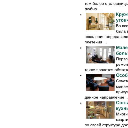
тем более столешницы
любых ...
Круж
утон
Во вс
была в
поколения передавалос
плетения ...
Мале
бол
Первое
ремонт
также является обязат
Особ
Сочет
миним
прису
данное направление ..
Сост
кухн
Многие
кварт
по своей структуре до