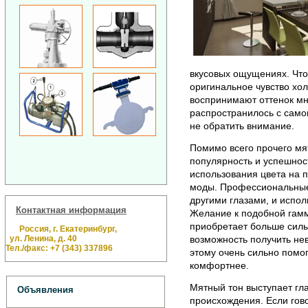
вкусовых ощущениях. Что
оригинальное чувство хо
воспринимают оттенок мн
распространилось с самог
не обратить внимание.
Помимо всего прочего мя
популярность и успешност
использования цвета на 
моды.
Профессиональные
другими глазами, и испол
Контактная информация
Желание к подобной гамм
приобретает больше силы
Россия, г. Екатеринбург,
ул. Ленина, д. 40
возможность получить не
Тел./факс: +7 (343) 337896
этому очень сильно помог
комфортнее.
Мятный тон выступает гл
Объявления
происхождения. Если гово