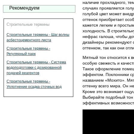
наличие прохладного, тем
Рекомендуем
случаях проявляется голу
голубой цвет может внед
оттенок приобретает осо
Строительные термины
кажется легким и простым
холодность. В строительн
Строительные термины - Шаг волны
нефрас галоша, чтобы до
асбестоцементного листа
дизайнеры рекомендуют 
оттенком, так как они от
Строительные термины -
Регулярный парк
Мятный тон относится к 
Строительные термины - Система
особую свежесть и качест
водоподготовки с дозированной
Такое оформление помещ
подачей реагентов
эффектом. Поклонники ср
названием «Мохито». Мят
Строительные термины -
оттенку всего мира. Он не
Уплотнение осадка сточных вод
Кроме это возникает ощу
Выбирайте подобный тон 
эффективных возможност