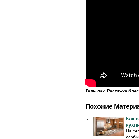
Гель лак. Растяжка бле
Похожие Матери
Как 
кухн
На се
особы