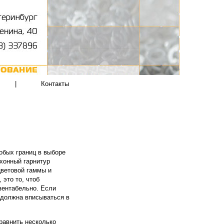
|
Контакты
обых границ в выборе
хонный гарнитур
цветовой гаммы и
 это то, чтоб
зентабельно. Если
 должна вписываться в
равнить несколько