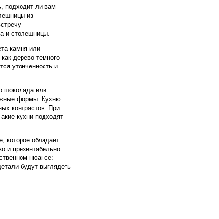
ь, подходит ли вам
олешницы из
встречу
ра и столешницы.
ета камня или
 как дерево темного
ется утонченность и
го шоколада или
нежные формы. Кухню
ных контрастов. При
Такие кухни подходят
е, которое обладает
во и презентабельно.
нственном нюансе:
 детали будут выглядеть