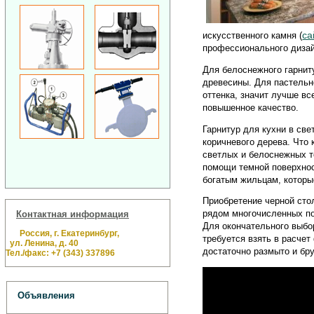
са
искусственного камня (
профессионального дизай
Для белоснежного гарнит
древесины. Для пастельно
оттенка, значит лучше вс
повышенное качество.
Гарнитур для кухни в св
коричневого дерева. Что
светлых и белоснежных т
помощи темной поверхнос
богатым жильцам, которые
Приобретение черной сто
рядом многочисленных по
Контактная информация
Для окончательного выбо
Россия, г. Екатеринбург,
требуется взять в расчет
ул. Ленина, д. 40
достаточно размыто и бр
Тел./факс: +7 (343) 337896
Объявления