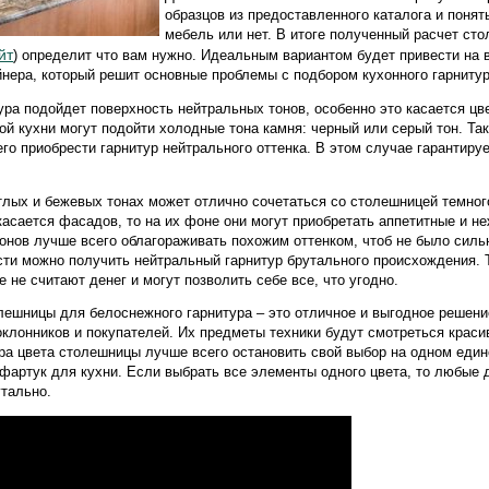
образцов из предоставленного каталога и понят
мебель или нет. В итоге полученный расчет ст
йт
) определит что вам нужно. Идеальным вариантом будет привести на 
нера, который решит основные проблемы с подбором кухонного гарниту
ура подойдет поверхность нейтральных тонов, особенно это касается цв
й кухни могут подойти холодные тона камня: черный или серый тон. Так
его приобрести гарнитур нейтрального оттенка. В этом случае гарантиру
етлых и бежевых тонах может отлично сочетаться со столешницей темно
 касается фасадов, то на их фоне они могут приобретать аппетитные и 
онов лучше всего облагораживать похожим оттенком, чтоб не было силь
ти можно получить нейтральный гарнитур брутального происхождения. 
 не считают денег и могут позволить себе все, что угодно.
лешницы для белоснежного гарнитура – это отличное и выгодное решени
клонников и покупателей. Их предметы техники будут смотреться краси
ра цвета столешницы лучше всего остановить свой выбор на одном еди
 фартук для кухни. Если выбрать все элементы одного цвета, то любые
утально.