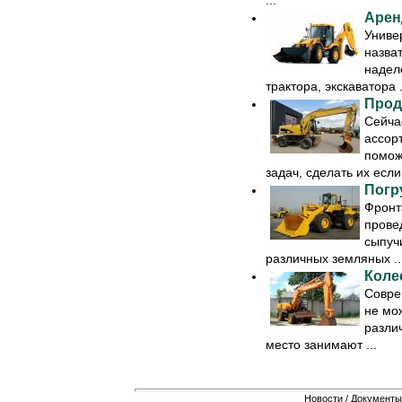
...
Арен
Униве
назват
надел
трактора, экскаватора .
Прод
Сейча
ассор
помож
задач, сделать их если 
Погр
Фронт
провед
сыпуч
различных земляных ..
Коле
Совре
не мо
разли
место занимают ...
Новости
/
Документы