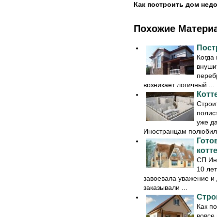
Как построить дом нед
Похожие Матери
Пост
Когда
внуши
переб
возникает логичный ...
Котт
Строи
полис
уже да
Иностранцам полюбила
Гото
котт
СП Ин
10 ле
завоевала уважение и 
заказывали ...
Стро
Как п
вовсе 