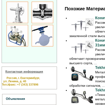
Похожие Матери
Конич
Рассв
увели
облег
закаленной стали высше
Конич
31мм
Рассв
увели
облегчает проворачива
высшего сорта, ...
Tekh
Контактная информация
Метал
профе
Россия, г. Екатеринбург,
поиск
ул. Ленина, д. 40
Тел./факс: +7 (343) 337896
обработки сигналов, ...
Tekhn
«Текн
Объявления
метал
уровн