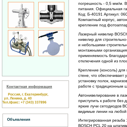
погрешность - 0,5 мм/м. 
питания.
Официальная гар
Код: Б-40191 Артикул: 06
Компактный корпус, авто
крепление под фотоаппар
Лазерный нивелир BOSCH
нивелир для строительн
и небольшими строитель
монтажными организация
применяемость благодаря
отключения одной из плос
Крепление (консоль) для
стене, что обеспечивает 
установку полок, карнизо
работе с традиционным ш
Контактная информация
Россия, г. Екатеринбург,
Автонивелирование в ла
ул. Ленина, д. 40
приступить к работе без 
Тел./факс: +7 (343) 337896
яркие лучи сетодиодов B
видимые линии на любой 
Объявления
Интегрированная резьба 1
BOSCH PCL 20 на штативи