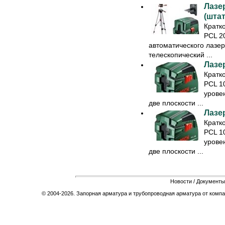
Лазе
(штат
Кратк
PCL 2
автоматического лазер
телескопический ...
Лазе
Кратк
PCL 1
урове
две плоскости ...
Лазе
Кратк
PCL 1
урове
две плоскости ...
Новости
/
Документы
© 2004-2026. Запорная арматура и трубопроводная арматура от компа