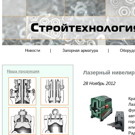
Новости
|
Запорная арматура
|
Оборуд
Наша продукция
Лазерный нивелир
28 Ноябрь 2012
Кра
Ла
фу
авт
гор
или
Рад