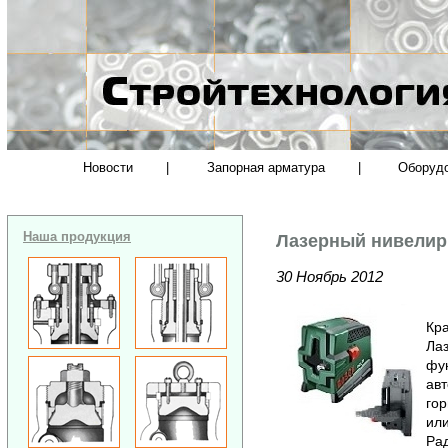
Новости
|
Запорная арматура
|
Оборуд
Наша продукция
Лазерный нивелир
30 Ноябрь 2012
Кра
Ла
фу
авт
гор
или
Рад