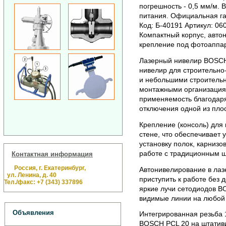
погрешность - 0,5 мм/м. 
питания.
Официальная гар
Код: Б-40191 Артикул: 06
Компактный корпус, авто
крепление под фотоаппар
Лазерный нивелир BOSCH
нивелир для строительн
и небольшими строитель
монтажными организация
применяемость благодаря
отключения одной из плос
Крепление (консоль) для
стене, что обеспечивает 
установку полок, карнизо
работе с традиционным ш
Контактная информация
Россия, г. Екатеринбург,
Автонивелирование в ла
ул. Ленина, д. 40
приступить к работе без 
Тел./факс: +7 (343) 337896
яркие лучи сетодиодов B
видимые линии на любой 
Объявления
Интегрированная резьба 1
BOSCH PCL 20 на штативи