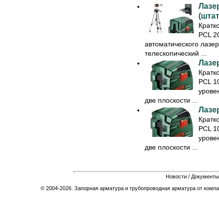
Лазе
(штат
Кратк
PCL 2
автоматического лазер
телескопический ...
Лазе
Кратк
PCL 1
урове
две плоскости ...
Лазе
Кратк
PCL 1
урове
две плоскости ...
Новости
/
Документы
© 2004-2026. Запорная арматура и трубопроводная арматура от компа