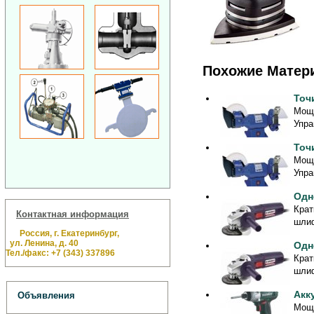
Похожие Матер
Точ
Мощн
Упра
Точ
Мощн
Упра
Одн
Крат
Контактная информация
шлиф
Россия, г. Екатеринбург,
ул. Ленина, д. 40
Одн
Тел./факс: +7 (343) 337896
Крат
шлиф
Акк
Объявления
Мощн