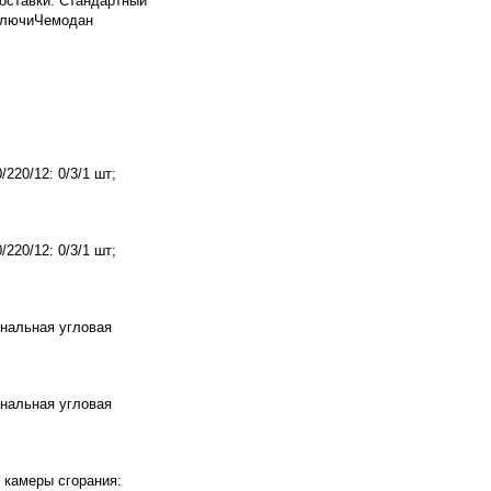
поставки: Стандартный
 ключиЧемодан
220/12: 0/3/1 шт;
220/12: 0/3/1 шт;
нальная угловая
нальная угловая
п камеры сгорания: