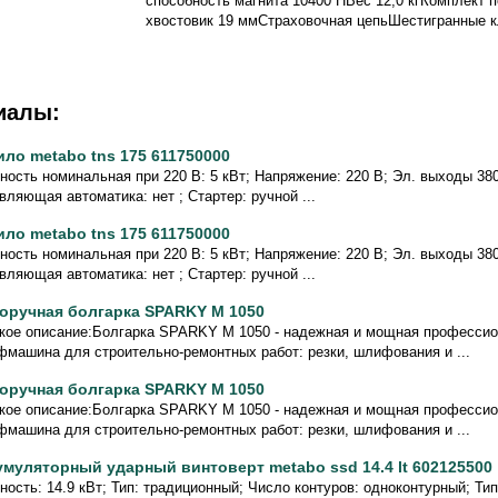
способность магнита 10400 НВес 12,0 кгКомплект 
хвостовик 19 ммСтраховочная цепьШестигранные
иалы:
ило metabo tns 175 611750000
ость номинальная при 220 В: 5 кВт; Напряжение: 220 В; Эл. выходы 380/
вляющая автоматика: нет ; Стартер: ручной ...
ило metabo tns 175 611750000
ость номинальная при 220 В: 5 кВт; Напряжение: 220 В; Эл. выходы 380/
вляющая автоматика: нет ; Стартер: ручной ...
оручная болгарка SPARKY M 1050
кое описание:Болгарка SPARKY M 1050 - надежная и мощная профессио
машина для строительно-ремонтных работ: резки, шлифования и ...
оручная болгарка SPARKY M 1050
кое описание:Болгарка SPARKY M 1050 - надежная и мощная профессио
машина для строительно-ремонтных работ: резки, шлифования и ...
умуляторный ударный винтоверт metabo ssd 14.4 lt 602125500
ость: 14.9 кВт; Тип: традиционный; Число контуров: одноконтурный; Ти