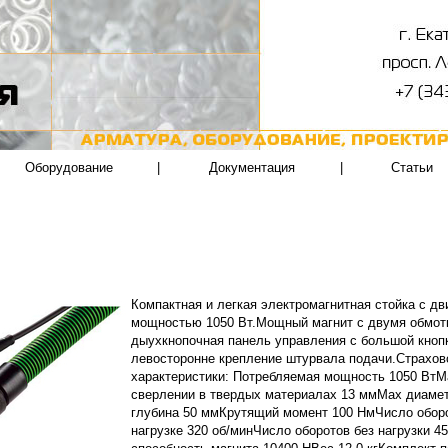
Оборудование
|
Документация
|
Статьи
Компактная и легкая электромагнитная стойка с д
мощностью 1050 Вт.Мощный магнит с двумя обмот
дыухкнопочная панель управления с большой кнопк
левосторонне крепление штурвала подачи.Страхов
характеристики: Потребляемая мощность 1050 ВтМ
сверлении в твердых материалах 13 ммМах диаме
глубина 50 ммКрутящий момент 100 НмЧисло оборо
нагрузке 320 об/минЧисло оборотов без нагрузки 