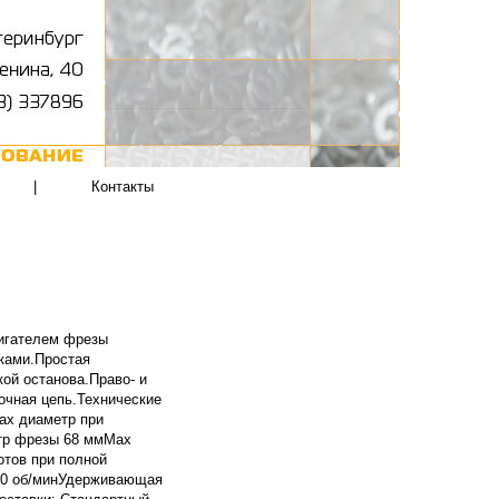
|
Контакты
вигателем фрезы
ками.Простая
ой останова.Право- и
очная цепь.Технические
ах диаметр при
тр фрезы 68 ммМах
тов при полной
450 об/минУдерживающая