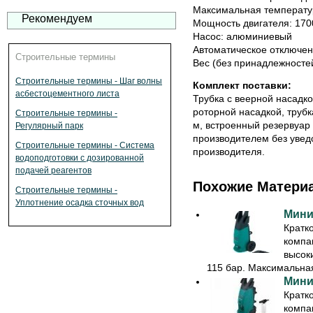
Максимальная температу
Рекомендуем
Мощность двигателя: 170
Насос: алюминиевый
Автоматическое отключен
Строительные термины
Вес (без принадлежностей)
Строительные термины - Шаг волны
Комплект поставки:
асбестоцементного листа
Трубка с веерной насадко
роторной насадкой, трубк
Строительные термины -
м, встроенный резервуар 
Регулярный парк
производителем без увед
Строительные термины - Система
производителя.
водоподготовки с дозированной
подачей реагентов
Похожие Матери
Строительные термины -
Уплотнение осадка сточных вод
Мини
Кратк
компа
высок
115 бар. Максимальная 
Мини
Кратк
компа