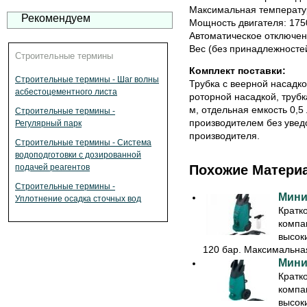
Максимальная температу
Рекомендуем
Мощность двигателя: 175
Автоматическое отключен
Вес (без принадлежностей
Строительные термины
Комплект поставки:
Строительные термины - Шаг волны
Трубка с веерной насадко
асбестоцементного листа
роторной насадкой, трубк
м, отдельная емкость 0,5
Строительные термины -
производителем без увед
Регулярный парк
производителя.
Строительные термины - Система
водоподготовки с дозированной
Похожие Матери
подачей реагентов
Строительные термины -
Мини
Уплотнение осадка сточных вод
Кратк
компа
высок
120 бар. Максимальная
Мини
Кратк
компа
высок