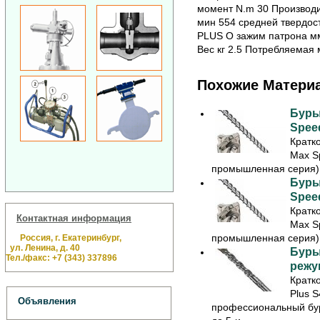
момент N.m 30 Производи
мин 554 средней твердос
PLUS O зажим патрона мм
Вес кг 2.5 Потребляемая
Похожие Матери
Буры
Speed
Кратк
Max S
промышленная серия) 
Буры
Speed
Кратк
Контактная информация
Max S
промышленная серия) 
Россия, г. Екатеринбург,
ул. Ленина, д. 40
Буры
Тел./факс: +7 (343) 337896
режущ
Кратк
Plus S
Объявления
профессиональный бу