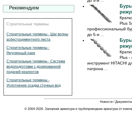
до 5-и ...
Буры
Рекомендуем
режущ
Кратк
Plus S
Строительные термины
профессиональный бу
до 5-и ...
Строительные термины - Шаг волны
асбестоцементного листа
Буры
режущ
Строительные термины -
Кратк
Регулярный парк
Plus 
Строительные термины - Система
инструмент HITACHI дл
водоподготовки с дозированной
патрона ...
подачей реагентов
Строительные термины -
Уплотнение осадка сточных вод
Новости
/
Документы
© 2004-2026. Запорная арматура и трубопроводная арматура от компа