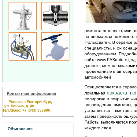
ремонта автоэлектрики, 
на иномарках немецкого 
Фольксваген. В сервисе 
специалисты, и он осна
оборудованием. Подробне
сайте www.FASauto.ru, зд
данные, можно ознакоми
проделанные в автосерви
автомобилей
Осуществляется в сервис
покраска me
локальная
Контактная информация
полировка и покрытие жид
Россия, г. Екатеринбург,
повреждения, вмятины, ц
ул. Ленина, д. 40
устраняются – вмятины 
Тел./факс: +7 (343) 337896
затем поверхность ошкури
Работы выполняются поэт
каждого слоя.
Объявления