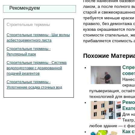
После нанесения базовог
лаком, а после полного 
Рекомендуем
старой и свежеокрашенно
требуется меньше краски 
правило, без демонтажа 
Строительные термины
кузова окрашивается полн
стоимости стапельных, ж
Строительные термины - Шаг волны
прибавляется стоимость 
асбестоцементного листа
Строительные термины -
Регулярный парк
Похожие Матери
Строительные термины - Система
Спре
водоподготовки с дозированной
сове
подачей реагентов
Нанес
Строительные термины -
окраш
Уплотнение осадка сточных вод
пульверизация, остаёт
технологией для внешни
Ремо
Екат
Для н
Театр,
любое здание — с фаса
Как 