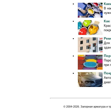
Как
В на
нужн
Как
Крас
покр
Рем
Для 
здан
Пор
Поро
при 
Пок
Авто
диаг
© 2004-2026. Запорная арматура и т