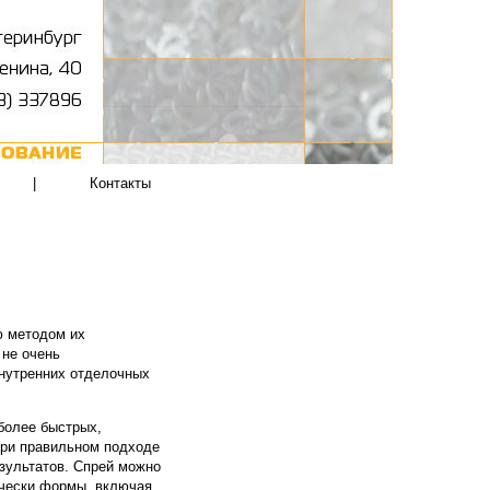
|
Контакты
ю методом их
 не очень
внутренних отделочных
более быстрых,
при правильном подходе
зультатов. Спрей можно
ически формы, включая