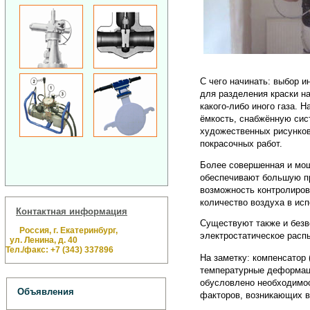
С чего начинать: выбор 
для разделения краски н
какого-либо иного газа.
ёмкость, снабжённую сис
художественных рисунков
покрасочных работ.
Более совершенная и мо
обеспечивают большую пр
возможность контролиров
количество воздуха в ис
Контактная информация
Существуют также и без
Россия, г. Екатеринбург,
электростатическое расп
ул. Ленина, д. 40
Тел./факс: +7 (343) 337896
На заметку: компенсатор 
температурные деформаци
обусловлено необходимос
Объявления
факторов, возникающих в