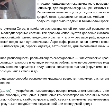
и трудно поддающиеся окрашиванию с помощью
например, для покраски ажурных, решетчатых к
Распыление отлично подходит и для покраски п
дверей, стен, декоративных экранов, мебели – 
получить идеально гладкий и тонкий слой краск
инструмента Сегодня наиболее распространенной технологией распылени
а мелкодисперсные частицы как правило используется давление сжатого
 Наипростейший пример воздушного распылителя — это аэрограф, предс
темой подкачки и пульверизации. Аэрографы разных типов применяются
 и иллюстраций, окраски одежды, автомобилей, для выполнения иных 
щная разновидность распыляющего оборудования — электрические крас
оизводительность и лучшую точность работы; многие современные мод
ать рабочие параметры: силу напора, геометрию факела (струи смешанн
пользующейся смеси и др.
воздушные способы распыления красящих веществ: например, распылен
ыление.
далее
(
) — устройство, позволяющее воспринимать и компенсировать п
и, вибрации, смещения. Применение компенсаторов на различных типа
тью избежать, стабилизировать, либо свести к минимуму возникновени
 результате воздействия окружающей или проводимой среды.