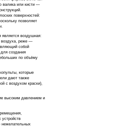
 валика или кисти —
онструкций.
лоских поверхностей:
поскольку позволяет
и.
я является воздушная:
 воздуха, реже —
тавляющий собой
 для создания
небольших по объёму
копульты, которые
ели дают также
ой с воздухом краски),
ие высоким давлением и
еремещения,
х устройств
е нежелательных