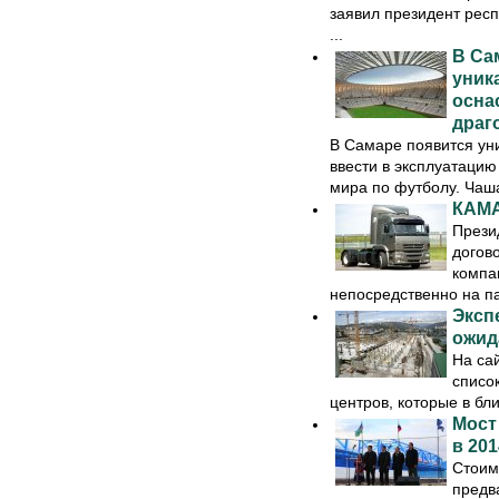
заявил президент респ
...
В Са
уник
осна
драг
В Самаре появится ун
ввести в эксплуатацию 
мира по футболу. Чаша
КАМА
Прези
догов
компа
непосредственно на па
Эксп
ожид
На са
списо
центров, которые в бл
Мост
в 201
Стоим
предв