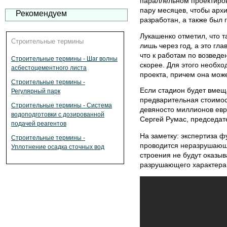
параллельном проектиров
пару месяцев, чтобы арх
Рекомендуем
разработан, а также был г
Лукашенко отметил, что 
Строительные термины
лишь через год, а это гла
что к работам по возведе
Строительные термины - Шаг волны
скорее. Для этого необх
асбестоцементного листа
проекта, причем она мож
Строительные термины -
Если стадион будет вмеща
Регулярный парк
предварительная стоимост
Строительные термины - Система
девяносто миллионов ев
водоподготовки с дозированной
Сергей Румас, председат
подачей реагентов
На заметку: экспертиза ф
Строительные термины -
проводится неразрушающи
Уплотнение осадка сточных вод
строения не будут оказыв
разрушающего характера