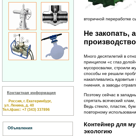
вторичной переработке сы
Не закопать, а
производство
Много десятилетий в отн
принципом «с глаз долой
мусоросвалки, строили
м
способы не решали пробл
накапливались ядовитые 
гниения, а заводы отрав
Контактная информация
Поэтому сейчас в западны
спрятать всяческий хлам, 
Россия, г. Екатеринбург,
ул. Ленина, д. 40
Ведь стекло, пластик, бу
Тел./факс: +7 (343) 337896
повторному использован
Контейнер для му
Объявления
экологию