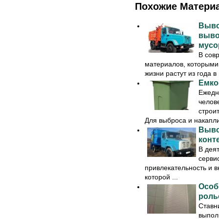
Похожие Матери
Выво
выво
мусо
В сов
материалов, которыми
жизни растут из года в 
Емко
Ежедн
челов
строи
Для выброса и накапли
Выво
конт
В дея
сервис
привлекательность и в
которой ...
Особ
роль
Ставн
выпол